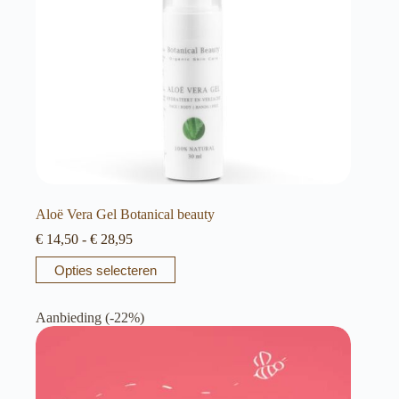
productpagina
Aloë Vera Gel Botanical beauty
Prijsklasse:
€
14,50
-
€
28,95
€ 14,50
Dit
Opties selecteren
tot
product
€ 28,95
heeft
meerdere
Aanbieding (-22%)
variaties.
Deze
optie
kan
gekozen