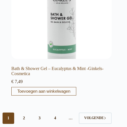
Bath & Shower Gel – Eucalyptus & Mint -Ginkels-
Cosmetica
€
7,49
Toevoegen aan winkelwagen
1
2
3
4
…
VOLGENDE