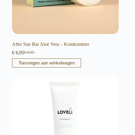
After Sun Bar Aloë Vera – Komkommer
€
6,95
€
9,95
Oorspronkelijke
Huidige
prijs
prijs
Toevoegen aan winkelwagen
was:
is:
€ 9,95.
€ 6,95.