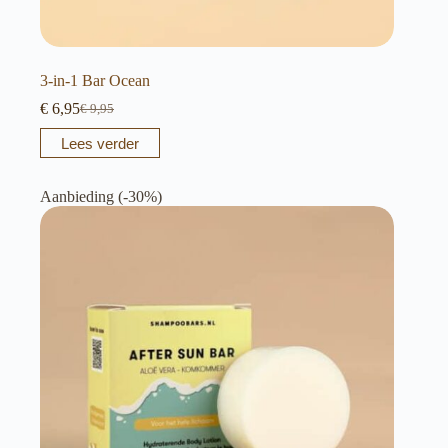
3-in-1 Bar Ocean
€
6,95
€
9,95
Oorspronkelijke
Huidige
prijs
prijs
Lees verder
was:
is:
€ 9,95.
€ 6,95.
Aanbieding (-30%)