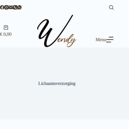
Ga
naar
de
inhoud
Winkelwagen
€
0,00
Menu
Lichaamsverzorging