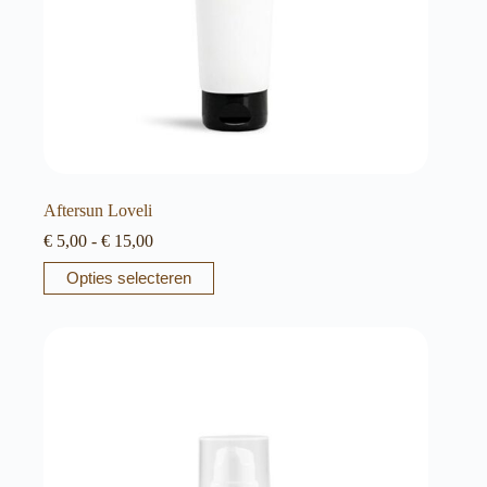
Aftersun Loveli
Prijsklasse:
€
5,00
-
€
15,00
€ 5,00
Dit
Opties selecteren
tot
product
€ 15,00
heeft
meerdere
variaties.
Deze
optie
kan
gekozen
worden
op
de