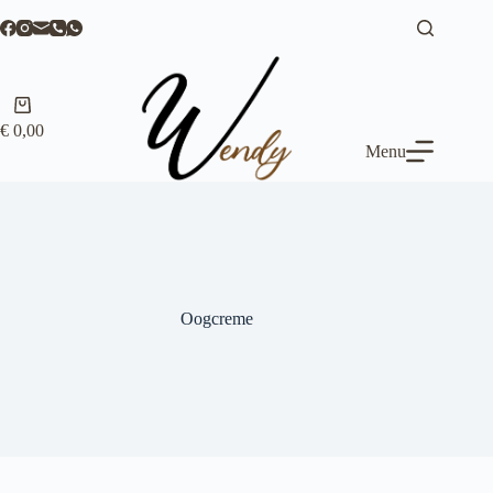
Ga
naar
de
inhoud
Winkelwagen
€
0,00
Menu
Oogcreme