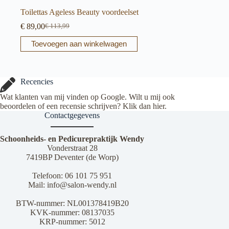
Toilettas Ageless Beauty voordeelset
€
89,00
€
113,99
Oorspronkelijke
Huidige
prijs
prijs
Toevoegen aan winkelwagen
was:
is:
€ 113,99.
€ 89,00.
Recencies
Wat klanten van mij vinden op Google. Wilt u mij ook
beoordelen of een recensie schrijven? Klik dan
hier
.
Contactgegevens
Schoonheids- en Pedicurepraktijk Wendy
Vonderstraat 28
7419BP Deventer (de Worp)
Telefoon:
06 101 75 951
Mail:
info@salon-wendy.nl
BTW-nummer: NL001378419B20
KVK-nummer: 08137035
KRP-nummer: 5012