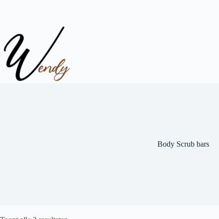
Ga
naar
de
inhoud
Body Scrub bars