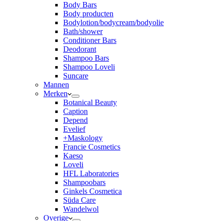
Body Bars
Body producten
Bodylotion/bodycream/bodyolie
Bath/shower
Conditioner Bars
Deodorant
Shampoo Bars
Shampoo Loveli
Suncare
Mannen
Merken
Botanical Beauty
Caption
Depend
Evelief
+Maskology
Francie Cosmetics
Kaeso
Loveli
HFL Laboratories
Shampoobars
Ginkels Cosmetica
Süda Care
Wandelwol
Overige