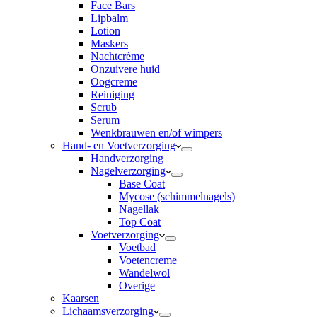
Face Bars
Lipbalm
Lotion
Maskers
Nachtcrème
Onzuivere huid
Oogcreme
Reiniging
Scrub
Serum
Wenkbrauwen en/of wimpers
Hand- en Voetverzorging
Handverzorging
Nagelverzorging
Base Coat
Mycose (schimmelnagels)
Nagellak
Top Coat
Voetverzorging
Voetbad
Voetencreme
Wandelwol
Overige
Kaarsen
Lichaamsverzorging