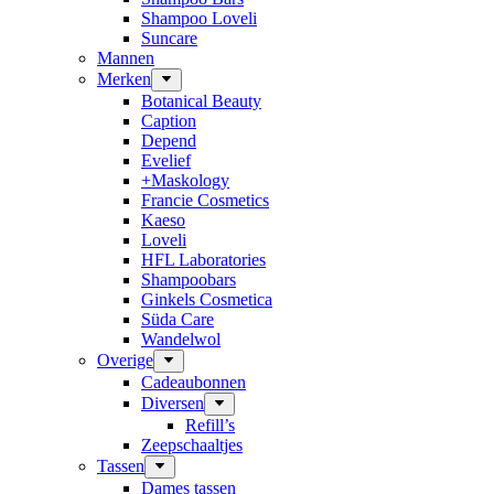
Shampoo Loveli
Suncare
Mannen
Merken
Botanical Beauty
Caption
Depend
Evelief
+Maskology
Francie Cosmetics
Kaeso
Loveli
HFL Laboratories
Shampoobars
Ginkels Cosmetica
Süda Care
Wandelwol
Overige
Cadeaubonnen
Diversen
Refill’s
Zeepschaaltjes
Tassen
Dames tassen