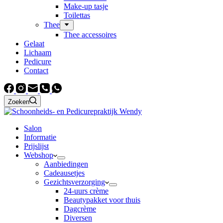
Make-up tasje
Toilettas
Thee
Thee accessoires
Gelaat
Lichaam
Pedicure
Contact
Zoeken
Salon
Informatie
Prijslijst
Webshop
Aanbiedingen
Cadeausetjes
Gezichtsverzorging
24-uurs crème
Beautypakket voor thuis
Dagcrème
Diversen