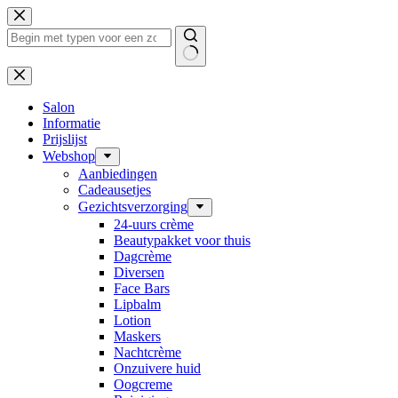
Ga
naar
de
inhoud
Geen
resultaten
Salon
Informatie
Prijslijst
Webshop
Aanbiedingen
Cadeausetjes
Gezichtsverzorging
24-uurs crème
Beautypakket voor thuis
Dagcrème
Diversen
Face Bars
Lipbalm
Lotion
Maskers
Nachtcrème
Onzuivere huid
Oogcreme