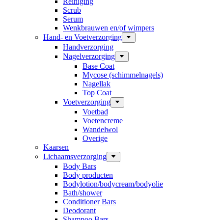
Reiniging
Scrub
Serum
Wenkbrauwen en/of wimpers
Hand- en Voetverzorging
Handverzorging
Nagelverzorging
Base Coat
Mycose (schimmelnagels)
Nagellak
Top Coat
Voetverzorging
Voetbad
Voetencreme
Wandelwol
Overige
Kaarsen
Lichaamsverzorging
Body Bars
Body producten
Bodylotion/bodycream/bodyolie
Bath/shower
Conditioner Bars
Deodorant
Shampoo Bars