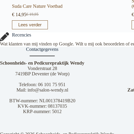
S
Suda Care Nature Voetbad
(
€
14,95
€
€
19,95
Oorspronkelijke
Huidige
prijs
prijs
D
Lees verder
was:
is:
p
€ 19,95.
€ 14,95.
h
Recencies
m
Wat klanten van mij vinden op Google. Wilt u mij ook beoordelen of e
v
Contactgegevens
D
o
k
Schoonheids- en Pedicurepraktijk Wendy
g
Vonderstraat 28
w
7419BP Deventer (de Worp)
o
d
Telefoon:
06 101 75 951
p
Mail:
info@salon-wendy.nl
Za
BTW-nummer: NL001378419B20
KVK-nummer: 08137035
KRP-nummer: 5012