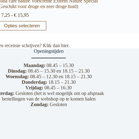
uda care nature Voetcreme Extrem Nature Special
Geschikt voor droge en zeer droge huid)
Prijsklasse:
7,25
-
€
15,95
€ 7,25
it
Opties selecteren
tot
roduct
€ 15,95
eeft
eerdere
en recensie schrijven? Klik dan
hier
.
ariaties.
Openingstijden
eze
ptie
an
Maandag:
08.45 – 15.30
ekozen
Dinsdag:
08.45 – 15.30 en 18.15 – 21.30
orden
Woensdag:
08.45 – 12.30 en 18.15 – 21.30
p
Donderdag:
18.15 – 21.30
e
Vrijdag:
08.45 – 16.30
roductpagina
terdag:
Gesloten (het is wel mogelijk om op afspraak
bestellingen van de webshop op te komen halen
Zondag:
Gesloten