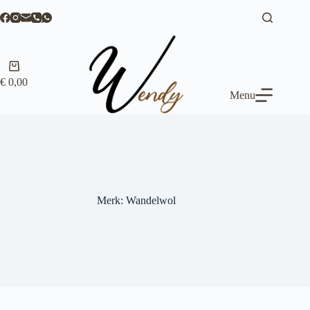
Ga
naar
de
inhoud
Winkelwagen
€
0,00
Menu
Merk: Wandelwol