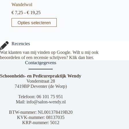
Wandelwol
Prijsklasse:
€
7,25
-
€
19,25
€ 7,25
Dit
Opties selecteren
tot
product
€ 19,25
heeft
meerdere
variaties.
Recencies
Deze
optie
Wat klanten van mij vinden op Google. Wilt u mij ook
kan
beoordelen of een recensie schrijven? Klik dan
hier
.
gekozen
Contactgegevens
worden
op
Schoonheids- en Pedicurepraktijk Wendy
de
Vonderstraat 28
productpagina
7419BP Deventer (de Worp)
Telefoon:
06 101 75 951
Mail:
info@salon-wendy.nl
BTW-nummer: NL001378419B20
KVK-nummer: 08137035
KRP-nummer: 5012