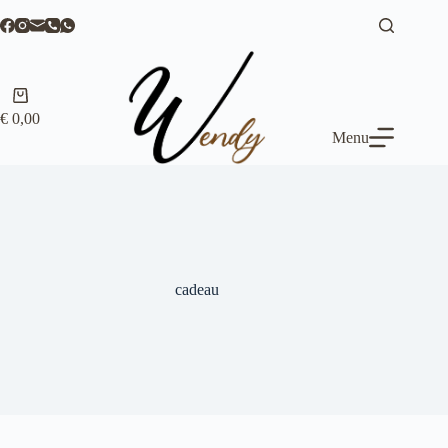
Ga
naar
de
inhoud
Winkelwagen
€
0,00
Menu
cadeau