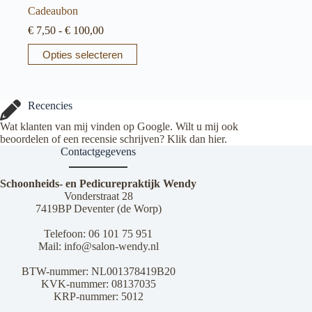
Cadeaubon
Prijsklasse:
€
7,50
-
€
100,00
€ 7,50
Dit
Opties selecteren
tot
product
€ 100,00
heeft
meerdere
variaties.
Recencies
Deze
optie
Wat klanten van mij vinden op Google. Wilt u mij ook
kan
beoordelen of een recensie schrijven? Klik dan
hier
.
gekozen
Contactgegevens
worden
op
Schoonheids- en Pedicurepraktijk Wendy
de
Vonderstraat 28
productpagina
7419BP Deventer (de Worp)
Telefoon:
06 101 75 951
Mail:
info@salon-wendy.nl
BTW-nummer: NL001378419B20
KVK-nummer: 08137035
KRP-nummer: 5012