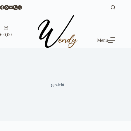
Ga
naar
de
inhoud
Winkelwagen
€
0,00
Menu
gezicht