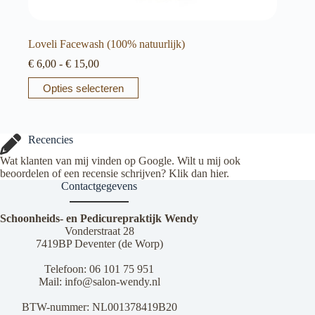
Loveli Facewash (100% natuurlijk)
Prijsklasse:
€
6,00
-
€
15,00
€ 6,00
Dit
Opties selecteren
tot
product
€ 15,00
heeft
meerdere
variaties.
Recencies
Deze
optie
Wat klanten van mij vinden op Google. Wilt u mij ook
kan
beoordelen of een recensie schrijven? Klik dan
hier
.
gekozen
Contactgegevens
worden
op
Schoonheids- en Pedicurepraktijk Wendy
de
Vonderstraat 28
productpagina
7419BP Deventer (de Worp)
Telefoon:
06 101 75 951
Mail:
info@salon-wendy.nl
BTW-nummer: NL001378419B20