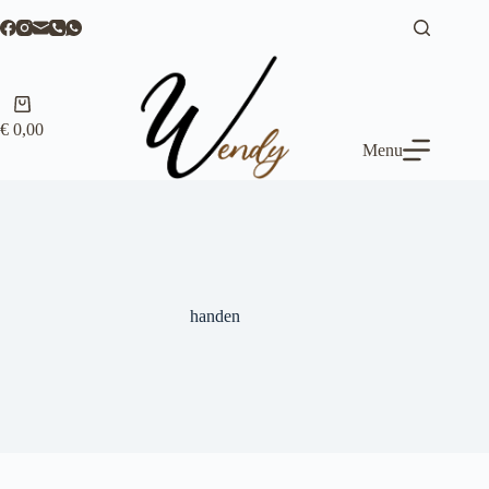
Ga
naar
de
inhoud
Winkelwagen
€
0,00
Menu
handen