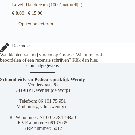
Loveli Handcream (100% natuurlijk)
Prijsklasse:
€
8,00
-
€
15,00
€ 8,00
Dit
Opties selecteren
tot
product
€ 15,00
heeft
meerdere
variaties.
Recencies
Deze
optie
Wat klanten van mij vinden op Google. Wilt u mij ook
kan
beoordelen of een recensie schrijven? Klik dan
hier
.
gekozen
Contactgegevens
worden
op
Schoonheids- en Pedicurepraktijk Wendy
de
Vonderstraat 28
productpagina
7419BP Deventer (de Worp)
Telefoon:
06 101 75 951
Mail:
info@salon-wendy.nl
BTW-nummer: NL001378419B20
KVK-nummer: 08137035
KRP-nummer: 5012