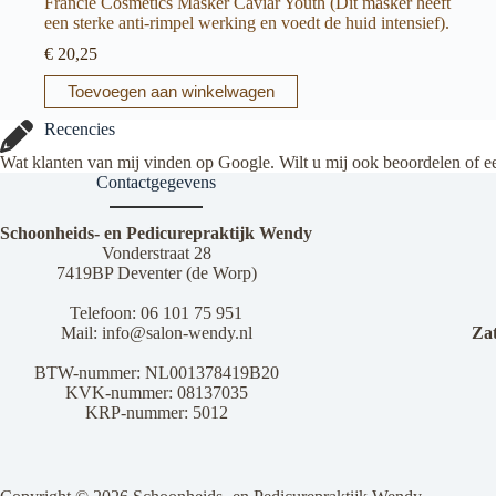
Francie Cosmetics Masker Caviar Youth (Dit masker heeft
een sterke anti-rimpel werking en voedt de huid intensief).
€
20,25
Toevoegen aan winkelwagen
Recencies
Wat klanten van mij vinden op Google. Wilt u mij ook beoordelen of e
Contactgegevens
Schoonheids- en Pedicurepraktijk Wendy
Vonderstraat 28
7419BP Deventer (de Worp)
Telefoon:
06 101 75 951
Mail:
info@salon-wendy.nl
Za
BTW-nummer: NL001378419B20
KVK-nummer: 08137035
KRP-nummer: 5012