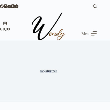
Ga
naar
de
inhoud
Winkelwagen
€
0,00
Menu
moisturizer