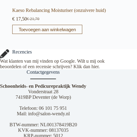
Kaeso Rebalancing Moisturiser (onzuivere huid)
€
17,50
€
21,70
Oorspronkelijke
Huidige
prijs
prijs
Toevoegen aan winkelwagen
was:
is:
€ 21,70.
€ 17,50.
Recencies
Wat klanten van mij vinden op Google. Wilt u mij ook
beoordelen of een recensie schrijven? Klik dan
hier
.
Contactgegevens
Schoonheids- en Pedicurepraktijk Wendy
Vonderstraat 28
7419BP Deventer (de Worp)
Telefoon:
06 101 75 951
Mail:
info@salon-wendy.nl
BTW-nummer: NL001378419B20
KVK-nummer: 08137035
KRP-nummer: 5012