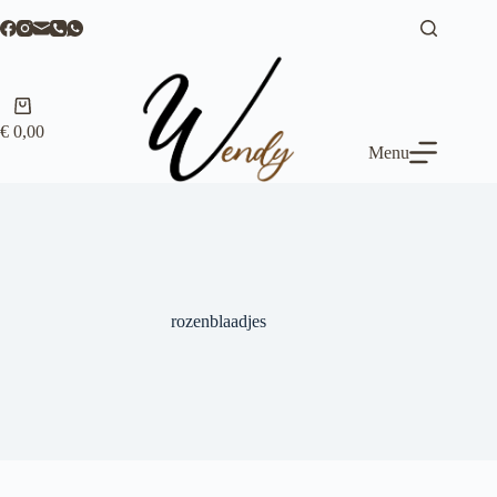
Ga
naar
de
inhoud
Winkelwagen
€
0,00
Menu
rozenblaadjes