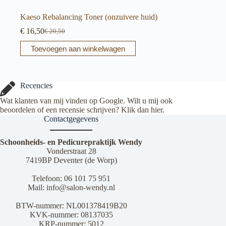
Kaeso Rebalancing Toner (onzuivere huid)
€
16,50
€
20,50
Oorspronkelijke
Huidige
prijs
prijs
Toevoegen aan winkelwagen
was:
is:
€ 20,50.
€ 16,50.
Recencies
Wat klanten van mij vinden op Google. Wilt u mij ook
beoordelen of een recensie schrijven? Klik dan
hier
.
Contactgegevens
Schoonheids- en Pedicurepraktijk Wendy
Vonderstraat 28
7419BP Deventer (de Worp)
Telefoon:
06 101 75 951
Mail:
info@salon-wendy.nl
BTW-nummer: NL001378419B20
KVK-nummer: 08137035
KRP-nummer: 5012