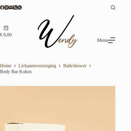
Ga
naar
de
inhoud
Winkelwagen
€
0,00
Menu
Home
Lichaamsverzorging
Bath/shower
Body Bar Kokos