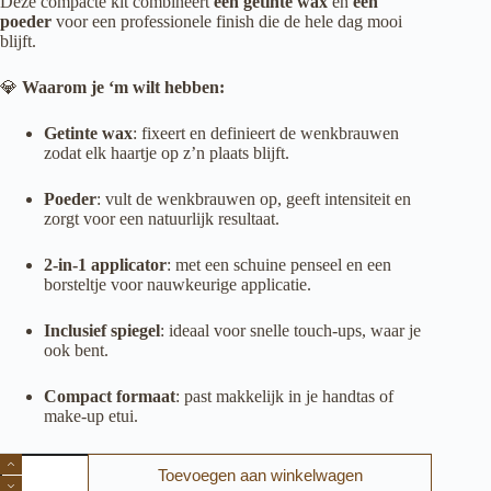
Deze compacte kit combineert
een getinte wax
en
een
poeder
voor een professionele finish die de hele dag mooi
blijft.
💎
Waarom je ‘m wilt hebben:
Getinte wax
: fixeert en definieert de wenkbrauwen
zodat elk haartje op z’n plaats blijft.
Poeder
: vult de wenkbrauwen op, geeft intensiteit en
zorgt voor een natuurlijk resultaat.
2-in-1 applicator
: met een schuine penseel en een
borsteltje voor nauwkeurige applicatie.
Inclusief spiegel
: ideaal voor snelle touch-ups, waar je
ook bent.
Compact formaat
: past makkelijk in je handtas of
make-up etui.
Dry
Toevoegen aan winkelwagen
brow