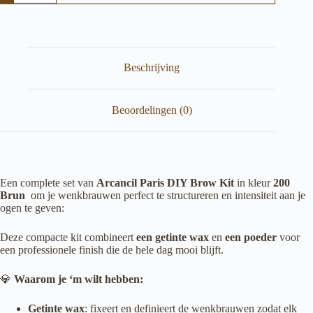
kit
wax
en
brow
poeder
nr
Beschrijving
200
brun
aantal
Beoordelingen (0)
Een complete set van
Arcancil Paris DIY Brow Kit
in kleur
200
Brun
om je wenkbrauwen perfect te structureren en intensiteit aan je
ogen te geven:
Deze compacte kit combineert
een getinte wax
en
een poeder
voor
een professionele finish die de hele dag mooi blijft.
💎
Waarom je ‘m wilt hebben:
Getinte wax
: fixeert en definieert de wenkbrauwen zodat elk