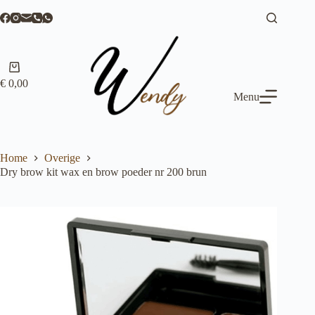
Ga
naar
de
inhoud
Winkelwagen
€
0,00
Menu
Home
Overige
Dry brow kit wax en brow poeder nr 200 brun