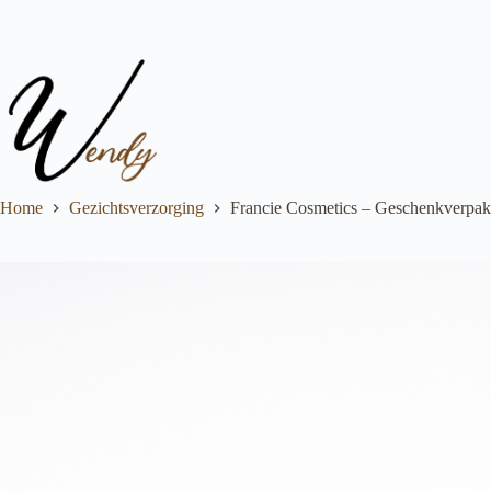
Ga
naar
de
inhoud
Home
Gezichtsverzorging
Francie Cosmetics – Geschenkverpak