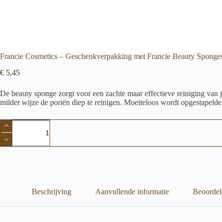
Francie Cosmetics – Geschenkverpakking met Francie Beauty Sponge
€
5,45
De beauty sponge zorgt voor een zachte maar effectieve reiniging van je
milder wijze de poriën diep te reinigen. Moeiteloos wordt opgestapeld
Francie
Cosmetics
-
Geschenkverpakking
met
Francie
Beauty
Sponges
aantal
Beschrijving
Aanvullende informatie
Beoordel