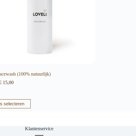
acewash (100% natuurlijk)
Prijsklasse:
€
15,00
€ 6,00
tot
€ 15,00
s selecteren
e
Klantenservice