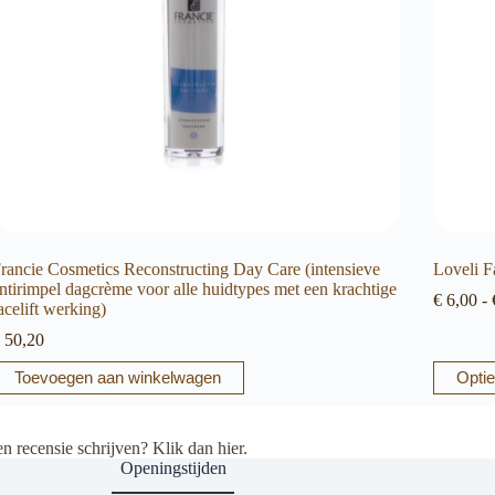
rancie Cosmetics Reconstructing Day Care (intensieve
Loveli F
ntirimpel dagcrème voor alle huidtypes met een krachtige
€
6,00
-
acelift werking)
50,20
Dit
Toevoegen aan winkelwagen
Optie
product
heeft
meerder
en recensie schrijven? Klik dan
hier
.
variaties.
Openingstijden
Deze
optie