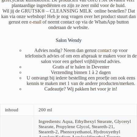
plantaardige ingrediënten en zijn ze zeer mild voor de huid.
Wil jij de GRUTSK® – CLEANSING MILK online bestellen? Dat
kan via onze webshop! Heb je nog vragen over het product stuurt dan
gerust een
e-mail
of neemt contact op via de WhatsApp button
onderaan de website.
Salon Wendy
Advies nodig? Neem dan gerust
contact
op voor
telefonisch advies of om een afspraak te maken voor in de
salon voor een geheel vrijblijvend advies.
Gratis af te halen in Deventer
Verzending binnen 1 à 2 dagen
U ontvangt bij iedere bestelling een proefje om ook eens
kennis te maken met 1 van de andere producten/merken.
Cadeautje? Wij pakken het voor je in!
inhoud
200 ml
Ingredients: Aqua, Ethylhexyl Stearate, Glyceryl
Stearate, Propylene Glycol, Steareth-21,
Steareth-2, Phenoxyethanol, Hydroxyethyl
Acrylate/Sodium Acryloyldimethyl Taurate