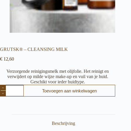
GRUTSK® – CLEANSING MILK
€
12,60
Verzorgende reinigingsmelk met olijfolie. Het reinigt en
verwijdert op milde wijze make-up en vuil van je huid.
Geschikt voor ieder huidtype.
GRUTSK®
Toevoegen aan winkelwagen
–
CLEANSING
MILK
aantal
Beschrijving