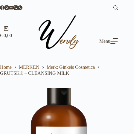
Ga
naar
de
inhoud
Winkelwagen
€
0,00
Menu
Home
MERKEN
Merk: Ginkels Cosmetica
GRUTSK® – CLEANSING MILK