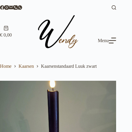
Ga
naar
de
inhoud
Winkelwagen
€
0,00
Menu
Home
Kaarsen
Kaarsenstandaard Luuk zwart