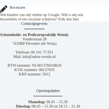
Recencies
Wat klanten van mij vinden op Google. Wilt u mij ook
beoordelen of een recensie schrijven? Klik dan
hier
.
Contactgegevens
Schoonheids- en Pedicurepraktijk Wendy
Vonderstraat 28
7419BP Deventer (de Worp)
Telefoon:
06 101 75 951
Mail:
info@salon-wendy.nl
BTW-nummer: NL001378419B20
KVK-nummer: 08137035
KRP-nummer: 5012
Openingstijden
Maandag:
08.45 – 15.30
Dinsdag:
08.45 – 15.30 en 18.15 – 21.30