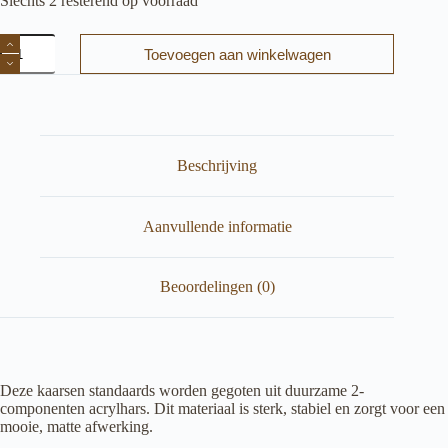
Slechts 2 resterend op voorraad
Kaarsenstandaard
Toevoegen aan winkelwagen
Ties
aantal
Beschrijving
Aanvullende informatie
Beoordelingen (0)
Deze kaarsen standaards worden gegoten uit duurzame 2-
componenten acrylhars. Dit materiaal is sterk, stabiel en zorgt voor een
mooie, matte afwerking.