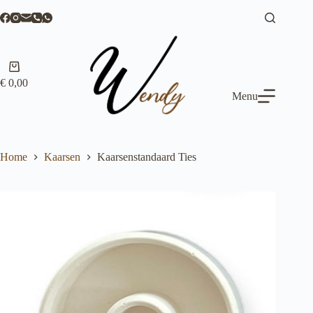
Ga
naar
de
inhoud
Winkelwagen
€
0,00
Menu
Home
Kaarsen
Kaarsenstandaard Ties