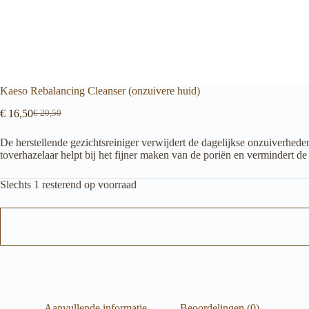
Kaeso Rebalancing Cleanser (onzuivere huid)
€
16,50
€
20,50
Oorspronkelijke
Huidige
prijs
prijs
De herstellende gezichtsreiniger verwijdert de dagelijkse onzuiverhe
was:
is:
toverhazelaar helpt bij het fijner maken van de poriën en vermindert de
€ 20,50.
€ 16,50.
Slechts 1 resterend op voorraad
Aanvullende informatie
Beoordelingen (0)