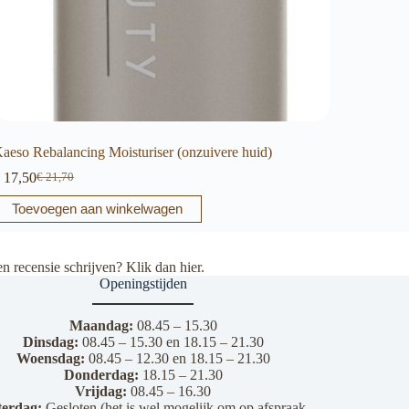
aeso Rebalancing Moisturiser (onzuivere huid)
17,50
€
21,70
Oorspronkelijke
Huidige
prijs
prijs
Toevoegen aan winkelwagen
was:
is:
€ 21,70.
€ 17,50.
en recensie schrijven? Klik dan
hier
.
Openingstijden
Maandag:
08.45 – 15.30
Dinsdag:
08.45 – 15.30 en 18.15 – 21.30
Woensdag:
08.45 – 12.30 en 18.15 – 21.30
Donderdag:
18.15 – 21.30
Vrijdag:
08.45 – 16.30
terdag:
Gesloten (het is wel mogelijk om op afspraak