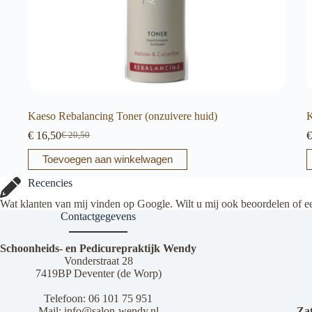
Kaeso Rebalancing Toner (onzuivere huid)
K
€
16,50
€
€
20,50
Oorspronkelijke
Huidige
prijs
prijs
Toevoegen aan winkelwagen
was:
is:
€ 20,50.
€ 16,50.
Recencies
Wat klanten van mij vinden op Google. Wilt u mij ook beoordelen of e
Contactgegevens
Schoonheids- en Pedicurepraktijk Wendy
Vonderstraat 28
7419BP Deventer (de Worp)
Telefoon:
06 101 75 951
Mail:
info@salon-wendy.nl
Za