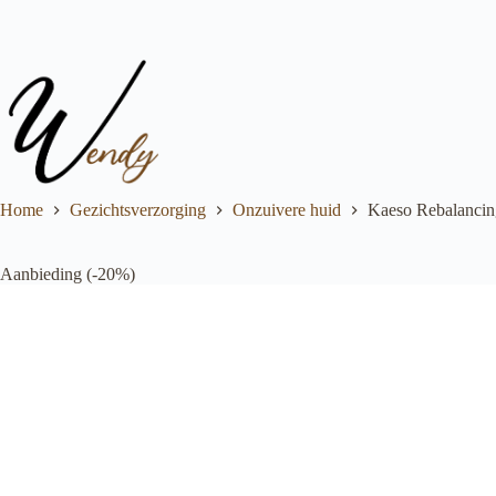
Ga
naar
de
inhoud
Home
Gezichtsverzorging
Onzuivere huid
Kaeso Rebalancing
Aanbieding (-20%)