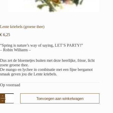
Lente kriebels (groene thee)
€
6,25
“Spring is nature’s way of saying, LET’S PARTY!”
– Robin Williams –
Dus zet de bloemetjes buiten met deze heerlijke, frisse, licht
zoete groene thee.
De mango en lychee in combinatie met een fijne bergamot
smaak geven jou die Lente kriebels.
Op voorraad
Lente
Toevoegen aan winkelwagen
kriebels
(groene
thee)
aantal