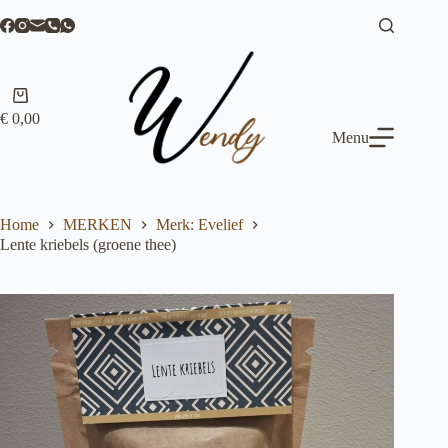
Ga
naar
de
inhoud
Winkelwagen
€
0,00
Menu
Home
MERKEN
Merk: Evelief
Lente kriebels (groene thee)