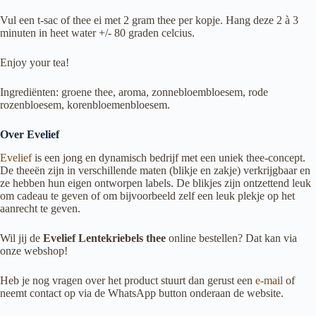
Vul een t-sac of thee ei met 2 gram thee per kopje. Hang deze 2 à 3
minuten in heet water +/- 80 graden celcius.
Enjoy your tea!
Ingrediënten: groene thee, aroma, zonnebloembloesem, rode
rozenbloesem, korenbloemenbloesem.
Over Evelief
Evelief
is een jong en dynamisch bedrijf met een uniek thee-concept.
De theeën zijn in verschillende maten (blikje en zakje) verkrijgbaar en
ze hebben hun eigen ontworpen labels. De blikjes zijn ontzettend leuk
om cadeau te geven of om bijvoorbeeld zelf een leuk plekje op het
aanrecht te geven.
Wil jij de
Evelief Lentekriebels thee
online bestellen? Dat kan via
onze webshop!
Heb je nog vragen over het product stuurt dan gerust een
e-mail
of
neemt contact op via de WhatsApp button onderaan de website.