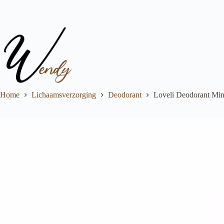
Ga
naar
de
inhoud
Home
Lichaamsverzorging
Deodorant
Loveli Deodorant Mini