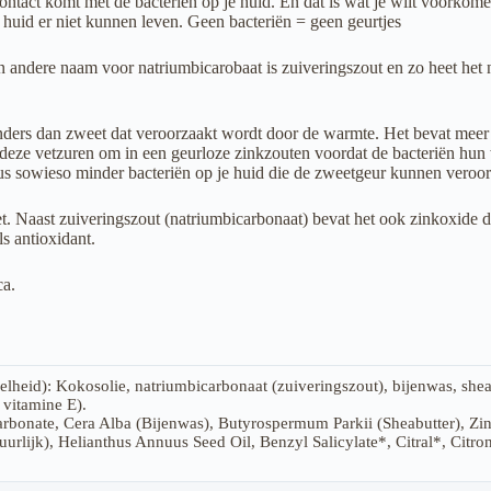
 contact komt met de bacteriën op je huid. En dat is wat je wilt voorko
huid er niet kunnen leven. Geen bacteriën = geen geurtjes
n andere naam voor natriumbicarobaat is zuiveringszout en zo heet het n
anders dan zweet dat veroorzaakt wordt door de warmte. Het bevat meer
t deze vetzuren om in een geurloze zinkzouten voordat de bacteriën hun
jn dus sowieso minder bacteriën op je huid die de zweetgeur kunnen veroo
. Naast zuiveringszout (natriumbicarbonaat) bevat het ook zinkoxide d
s antioxidant.
ca.
lheid): Kokosolie, natriumbicarbonaat (zuiveringszout), bijenwas, shea
 vitamine E).
arbonate, Cera Alba (Bijenwas), Butyrospermum Parkii (Sheabutter), 
urlijk), Helianthus Annuus Seed Oil, Benzyl Salicylate*, Citral*, Citr