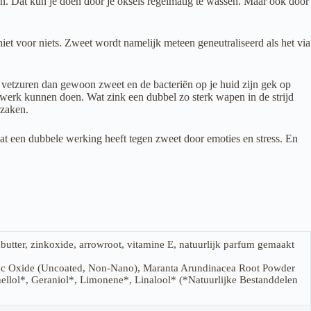
men. Dat kun je doen door je oksels regelmatig te wassen. Maar ook door
iet voor niets. Zweet wordt namelijk meteen geneutraliseerd als het via
 vetzuren dan gewoon zweet en de bacteriën op je huid zijn gek op
 werk kunnen doen. Wat zink een dubbel zo sterk wapen in de strijd
rzaken.
at een dubbele werking heeft tegen zweet door emoties en stress. En
butter, zinkoxide, arrowroot, vitamine E, natuurlijk parfum gemaakt
Zinc Oxide (Uncoated, Non-Nano), Maranta Arundinacea Root Powder
onellol*, Geraniol*, Limonene*, Linalool* (*Natuurlijke Bestanddelen