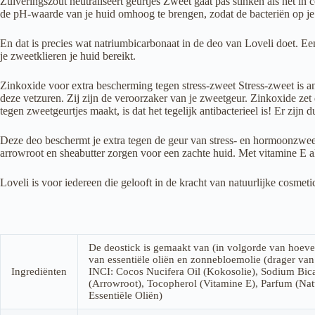
Zuiveringszout neutraliseert geurtjes Zweet gaat pas stinken als het in
de pH-waarde van je huid omhoog te brengen, zodat de bacteriën op je 
En dat is precies wat natriumbicarbonaat in de deo van Loveli doet. Ee
je zweetklieren je huid bereikt.
Zinkoxide voor extra bescherming tegen stress-zweet Stress-zweet is 
deze vetzuren. Zij zijn de veroorzaker van je zweetgeur. Zinkoxide ze
tegen zweetgeurtjes maakt, is dat het tegelijk antibacterieel is! Er zi
Deze deo beschermt je extra tegen de geur van stress- en hormoonzweet
arrowroot en sheabutter zorgen voor een zachte huid. Met vitamine E al
Loveli is voor iedereen die gelooft in de kracht van natuurlijke cosmeti
De deostick is gemaakt van (in volgorde van hoevee
van essentiële oliën en zonnebloemolie (drager van
Ingrediënten
INCI: Cocos Nucifera Oil (Kokosolie), Sodium Bic
(Arrowroot), Tocopherol (Vitamine E), Parfum (Natu
Essentiële Oliën)