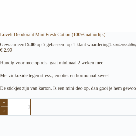
Loveli Deodorant Mini Fresh Cotton (100% natuurlijk)
Gewaardeerd
5.00
op 5 gebaseerd op
1
klant waardering
(
1
klantbeoordelin
€
2,99
Handig voor mee op reis, gaat minimaal 2 weken mee
Met zinkoxide tegen stress-, emotie- en hormonaal zweet
De stickjes zijn van karton. Is een mini-deo op, dan gooi je hem gewoo
Loveli
Deodorant
Mini
Fresh
Cotton
(100%
natuurlijk)