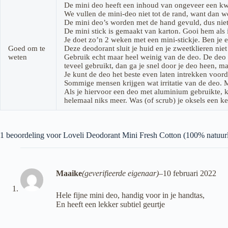
De mini deo heeft een inhoud van ongeveer een k
We vullen de mini-deo niet tot de rand, want dan w
De mini deo’s worden met de hand gevuld, dus niet 
De mini stick is gemaakt van karton. Gooi hem als ie
Je doet zo’n 2 weken met een mini-stickje. Ben je er
Goed om te
Deze deodorant sluit je huid en je zweetklieren niet
weten
Gebruik echt maar heel weinig van de deo. De deo h
teveel gebruikt, dan ga je snel door je deo heen, ma
Je kunt de deo het beste even laten intrekken voorda
Sommige mensen krijgen wat irritatie van de deo. M
Als je hiervoor een deo met aluminium gebruikte, ka
helemaal niks meer. Was (of scrub) je oksels een k
1 beoordeling voor
Loveli Deodorant Mini Fresh Cotton (100% natuurl
Maaike
(geverifieerde eigenaar)
–
10 februari 2022
Hele fijne mini deo, handig voor in je handtas,
En heeft een lekker subtiel geurtje