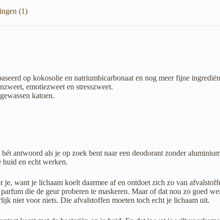
ingen (1)
baseerd op kokosolie en natriumbicarbonaat en nog meer fijne ingredië
nzweet, emotiezweet en stresszweet.
s gewassen katoen.
s hét antwoord als je op zoek bent naar een deodorant zonder aluminiu
e huid en echt werken.
, want je lichaam koelt daarmee af en ontdoet zich zo van afvalstoffen 
parfum die de geur proberen te maskeren. Maar of dat nou zo goed werk
jk niet voor niets. Die afvalstoffen moeten toch echt je lichaam uit.