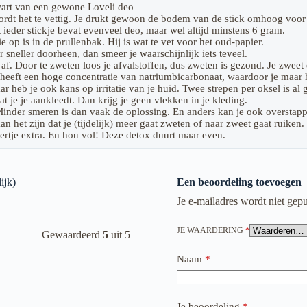
wart van een gewone Loveli deo
ordt het te vettig. Je drukt gewoon de bodem van de stick omhoog voor
ieder stickje bevat evenveel deo, maar wel altijd minstens 6 gram.
 op is in de prullenbak. Hij is wat te vet voor het oud-papier.
 sneller doorheen, dan smeer je waarschijnlijk iets teveel.
 af. Door te zweten loos je afvalstoffen, dus zweten is gezond. Je zweet
eeft een hoge concentratie van natriumbicarbonaat, waardoor je maar hee
ar heb je ook kans op irritatie van je huid. Twee strepen per oksel is a
t je je aankleedt. Dan krijg je geen vlekken in je kleding.
inder smeren is dan vaak de oplossing. En anders kan je ook overstapp
n het zijn dat je (tijdelijk) meer gaat zweten of naar zweet gaat ruiken.
eertje extra. En hou vol! Deze detox duurt maar even.
ijk)
Een beoordeling toevoegen
Je e-mailadres wordt niet gepu
JE WAARDERING
*
Gewaardeerd
5
uit 5
Naam
*
Je beoordeling
*