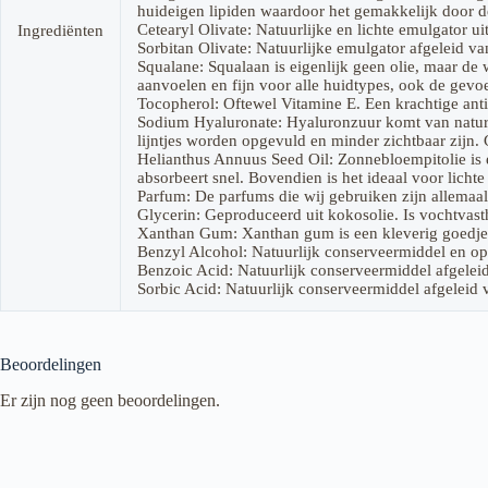
huideigen lipiden waardoor het gemakkelijk door 
Cetearyl Olivate: Natuurlijke en lichte emulgator ui
Ingrediënten
Sorbitan Olivate: Natuurlijke emulgator afgeleid van
Squalane: Squalaan is eigenlijk geen olie, maar de 
aanvoelen en fijn voor alle huidtypes, ook de gevoe
Tocopherol: Oftewel Vitamine E. Een krachtige anti
Sodium Hyaluronate: Hyaluronzuur komt van nature v
lijntjes worden opgevuld en minder zichtbaar zijn. 
Helianthus Annuus Seed Oil: Zonnebloempitolie is e
absorbeert snel. Bovendien is het ideaal voor lichte
Parfum: De parfums die wij gebruiken zijn allemaal
Glycerin: Geproduceerd uit kokosolie. Is vochtvas
Xanthan Gum: Xanthan gum is een kleverig goedje da
Benzyl Alcohol: Natuurlijk conserveermiddel en op
Benzoic Acid: Natuurlijk conserveermiddel afgeleid
Sorbic Acid: Natuurlijk conserveermiddel afgeleid v
Beoordelingen
Er zijn nog geen beoordelingen.