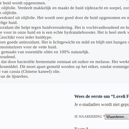
de huid wordt opgenomen.
t olijfolie. Verdeelt makkelijk en maakt de huid zijdezacht en soepel, zon
 olijfolie.
werkstof uit olijfolie. Het wordt zeer goed door de huid opgenomen en ma
lige huid.
oxidant die helpt tegen huidveroudering. Het is vochtvasthoudend en hel
oor in onze huid en is een echte hydratatiebooster. Het is heel sterk 
Geschikt voor ieder huidtype.
en goede antioxidant. Het is lichtgewicht en mild en blijft niet hange
 moisturizers voor de vette huid.
 gemaakt van essentiële oliën en 100% natuurlijk.
thoudend.
t door bacteriële fermentatie ontstaat uit suiker en melasse. Het werkt
losmiddel. Dit moet apart gemeld worden op het etiket, omdat sommige 
 van cassia (Chinese kaneel) olie.
an de lijsterbes.
Wees de eerste om “Loveli 
Je e-mailadres wordt niet gepu
JE WAARDERING
*
Naam
*