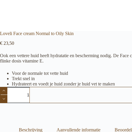
Loveli Face cream Normal to Oily Skin
€
23,50
Ook een vettere huid heeft hydratatie en bescherming nodig. De Face c
flinke dosis vitamine E.
Voor de normale tot vette huid
Trekt snel in
Hydrateert en voedt je huid zonder je huid vet te maken
Loveli
Face
cream
Normal
to
Oily
Skin
aantal
Beschrijving
Aanvullende informatie
Beoordel