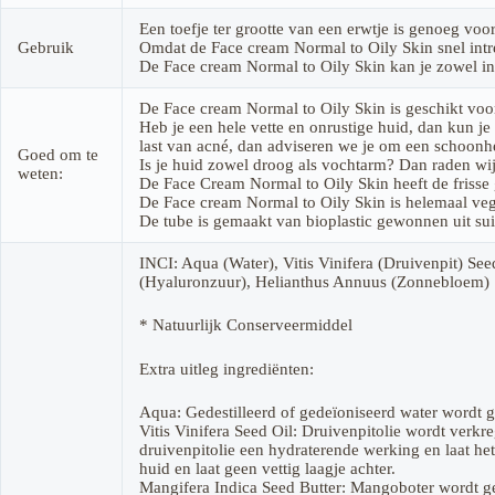
Een toefje ter grootte van een erwtje is genoeg voor
Gebruik
Omdat de Face cream Normal to Oily Skin snel intre
De Face cream Normal to Oily Skin kan je zowel in
De Face cream Normal to Oily Skin is geschikt voor
Heb je een hele vette en onrustige huid, dan kun j
last van acné, dan adviseren we je om een schoonhei
Goed om te
Is je huid zowel droog als vochtarm? Dan raden wi
weten:
De Face Cream Normal to Oily Skin heeft de frisse
De Face cream Normal to Oily Skin is helemaal ve
De tube is gemaakt van bioplastic gewonnen uit suik
INCI: Aqua (Water), Vitis Vinifera (Druivenpit) Se
(Hyaluronzuur), Helianthus Annuus (Zonnebloem) S
* Natuurlijk Conserveermiddel
Extra uitleg ingrediënten:
Aqua: Gedestilleerd of gedeïoniseerd water wordt ge
Vitis Vinifera Seed Oil: Druivenpitolie wordt verkr
druivenpitolie een hydraterende werking en laat het 
huid en laat geen vettig laagje achter.
Mangifera Indica Seed Butter: Mangoboter wordt ge