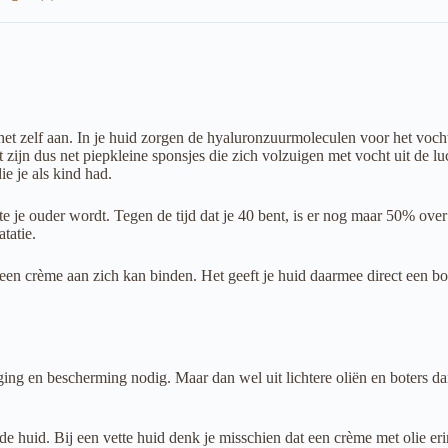
et zelf aan. In je huid zorgen de hyaluronzuurmoleculen voor het voc
zijn dus net piepkleine sponsjes die zich volzuigen met vocht uit de lu
e je als kind had.
e je ouder wordt. Tegen de tijd dat je 40 bent, is er nog maar 50% ove
tatie.
 een crème aan zich kan binden. Het geeft je huid daarmee direct een b
ging en bescherming nodig. Maar dan wel uit lichtere oliën en boters 
de huid. Bij een vette huid denk je misschien dat een crème met olie eri