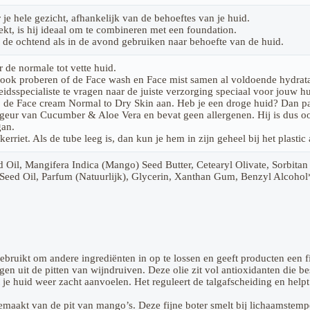
 je hele gezicht, afhankelijk van de behoeftes van je huid.
kt, is hij ideaal om te combineren met een foundation.
 de ochtend als in de avond gebruiken naar behoefte van de huid.
 de normale tot vette huid.
e ook proberen of de Face wash en Face mist samen al voldoende hydrat
dsspecialiste te vragen naar de juiste verzorging speciaal voor jouw hu
j de Face cream Normal to Dry Skin aan. Heb je een droge huid? Dan pas
 geur van Cucumber & Aloe Vera en bevat geen allergenen. Hij is dus oo
gan.
erriet. Als de tube leeg is, dan kun je hem in zijn geheel bij het plast
ed Oil, Mangifera Indica (Mango) Seed Butter, Cetearyl Olivate, Sorbit
eed Oil, Parfum (Natuurlijk), Glycerin, Xanthan Gum, Benzyl Alcohol
bruikt om andere ingrediënten in op te lossen en geeft producten een fi
egen uit de pitten van wijndruiven. Deze olie zit vol antioxidanten die 
je huid weer zacht aanvoelen. Het reguleert de talgafscheiding en helpt z
maakt van de pit van mango’s. Deze fijne boter smelt bij lichaamstempe