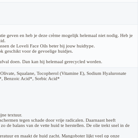
atie geven en heb je deze crème mogelijk helemaal niet nodig. Heb je
id.
sen de Loveli Face Oils beter bij jouw huidtype.
k geschikt voor de gevoelige huidjes.
ic afval doen. Dan kan hij helemaal gerecycled worden.
an Olivate, Squalane, Tocopherol (Vitamine E), Sodium Hyaluronate
*, Benzoic Acid*, Sorbic Acid*
jne textuur.
beschermen tegen schade door vrije radicalen. Daarnaast heeft
o de balans van de vette huid te herstellen. De olie trekt snel in de
ratuur en maakt de huid zacht. Mangoboter lijkt veel op onze