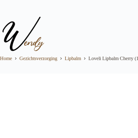
Ga
naar
de
inhoud
Home
Gezichtsverzorging
Lipbalm
Loveli Lipbalm Cherry (1