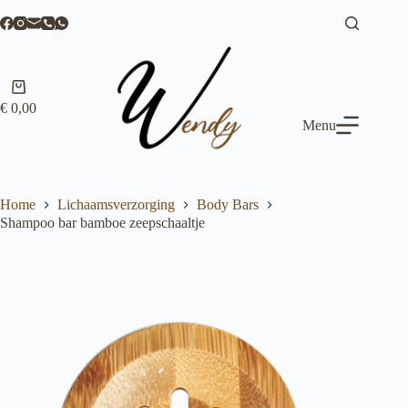
Ga
naar
de
inhoud
Winkelwagen
€
0,00
Menu
Home
Lichaamsverzorging
Body Bars
Shampoo bar bamboe zeepschaaltje