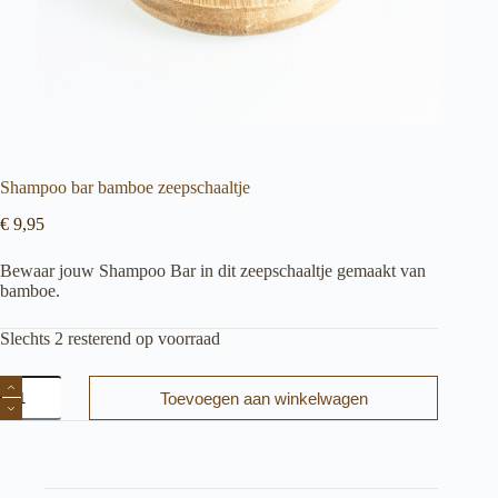
Shampoo bar bamboe zeepschaaltje
€
9,95
Bewaar jouw Shampoo Bar in dit zeepschaaltje gemaakt van
bamboe.
Slechts 2 resterend op voorraad
Shampoo
Toevoegen aan winkelwagen
bar
bamboe
zeepschaaltje
aantal