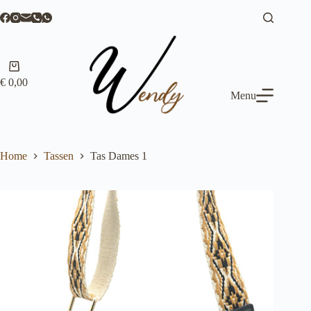
Ga
naar
de
inhoud
Winkelwagen
€
0,00
Menu
Home
Tassen
Tas Dames 1