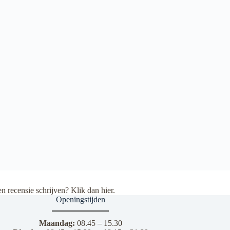
en recensie schrijven? Klik dan
hier
.
Openingstijden
Maandag:
08.45 – 15.30