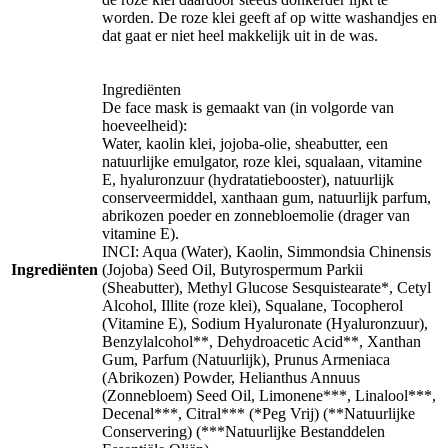
worden. De roze klei geeft af op witte washandjes en
dat gaat er niet heel makkelijk uit in de was.
Ingrediënten
De face mask is gemaakt van (in volgorde van
hoeveelheid):
Water, kaolin klei, jojoba-olie, sheabutter, een
natuurlijke emulgator, roze klei, squalaan, vitamine
E, hyaluronzuur (hydratatiebooster), natuurlijk
conserveermiddel, xanthaan gum, natuurlijk parfum,
abrikozen poeder en zonnebloemolie (drager van
vitamine E).
INCI: Aqua (Water), Kaolin, Simmondsia Chinensis
Ingrediënten
(Jojoba) Seed Oil, Butyrospermum Parkii
(Sheabutter), Methyl Glucose Sesquistearate*, Cetyl
Alcohol, Illite (roze klei), Squalane, Tocopherol
(Vitamine E), Sodium Hyaluronate (Hyaluronzuur),
Benzylalcohol**, Dehydroacetic Acid**, Xanthan
Gum, Parfum (Natuurlijk), Prunus Armeniaca
(Abrikozen) Powder, Helianthus Annuus
(Zonnebloem) Seed Oil, Limonene***, Linalool***,
Decenal***, Citral*** (*Peg Vrij) (**Natuurlijke
Conservering) (***Natuurlijke Bestanddelen