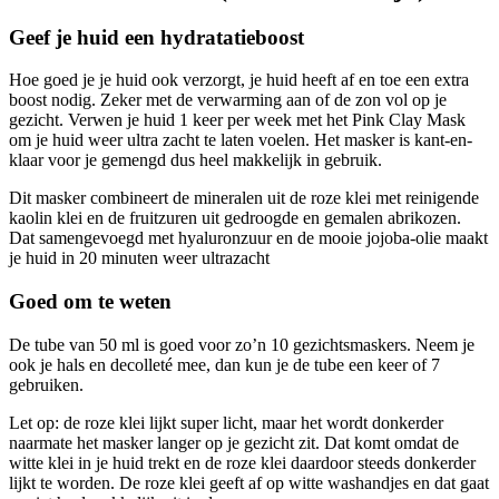
Geef je huid een hydratatieboost
Hoe goed je je huid ook verzorgt, je huid heeft af en toe een extra
boost nodig. Zeker met de verwarming aan of de zon vol op je
gezicht. Verwen je huid 1 keer per week met het Pink Clay Mask
om je huid weer ultra zacht te laten voelen. Het masker is kant-en-
klaar voor je gemengd dus heel makkelijk in gebruik.
Dit masker combineert de mineralen uit de roze klei met reinigende
kaolin klei en de fruitzuren uit gedroogde en gemalen abrikozen.
Dat samengevoegd met hyaluronzuur en de mooie jojoba-olie maakt
je huid in 20 minuten weer ultrazacht
Goed om te weten
De tube van 50 ml is goed voor zo’n 10 gezichtsmaskers. Neem je
ook je hals en decolleté mee, dan kun je de tube een keer of 7
gebruiken.
Let op: de roze klei lijkt super licht, maar het wordt donkerder
naarmate het masker langer op je gezicht zit. Dat komt omdat de
witte klei in je huid trekt en de roze klei daardoor steeds donkerder
lijkt te worden. De roze klei geeft af op witte washandjes en dat gaat