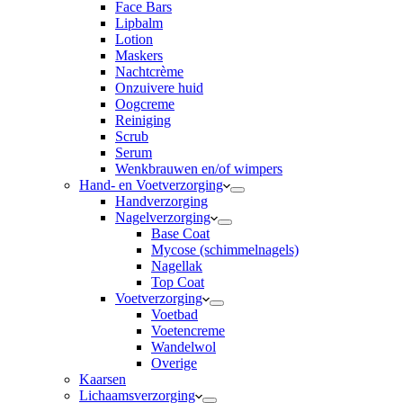
Face Bars
Lipbalm
Lotion
Maskers
Nachtcrème
Onzuivere huid
Oogcreme
Reiniging
Scrub
Serum
Wenkbrauwen en/of wimpers
Hand- en Voetverzorging
Handverzorging
Nagelverzorging
Base Coat
Mycose (schimmelnagels)
Nagellak
Top Coat
Voetverzorging
Voetbad
Voetencreme
Wandelwol
Overige
Kaarsen
Lichaamsverzorging