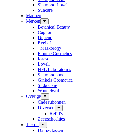
Shampoo Loveli
Suncare
Mannen
Merken
Botanical Beauty
Caption
Depend
Evelief
+Maskology
Francie Cosmetics
Kaeso
Loveli
HFL Laboratories
Shampoobars
Ginkels Cosmetica
Süda Care
Wandelwol
Overige
Cadeaubonnen
Diversen
Refill’s
Zeepschaaltjes
Tassen
Dames tassen