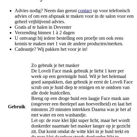
Advies nodig? Neem dan gerust
contact
op voor telefonisch
advies of om een afspraak te maken voor in de salon voor een
geheel vrijblijvend advies.
Gratis af te halen in Deventer
Verzending binnen 1 à 2 dagen
U ontvangt bij iedere bestelling een proefje om ook eens
kennis te maken met 1 van de andere producten/merken.
Cadeautje? Wij pakken het voor je in!
Zo gebruik je het masker
De Loveli Face mask gebruik je liefst 1 keer per
week op een gereinigde huid. Wil je het helemaal
goed aanpakken, dan gebruik je eerst de Loveli Face
scrub om je huid diep te reinigen en te ontdoen van
alle dode huidcellen.
Breng op een droge huid een laagje Face mask aan
(ongeveer een theelepel aan hoeveelheid) en laat het
Gebruik
minstens 20 minuten intrekken Daarna was je het af
met water en een washandje.
Let op: de roze klei lijkt super licht, maar het wordt
donkerder naarmate het masker langer op je gezicht
zit. Dat komt omdat de witte klei in je huid trekt en
de roze klei daardoor steeds donkerder lijkt te