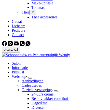
Make-up tasje
Toilettas
Thee
Thee accessoires
Gelaat
Lichaam
Pedicure
Contact
Zoeken
Salon
Informatie
Prijslijst
Webshop
Aanbiedingen
Cadeausetjes
Gezichtsverzorging
24-uurs crème
Beautypakket voor thuis
Dagcrème
Diversen