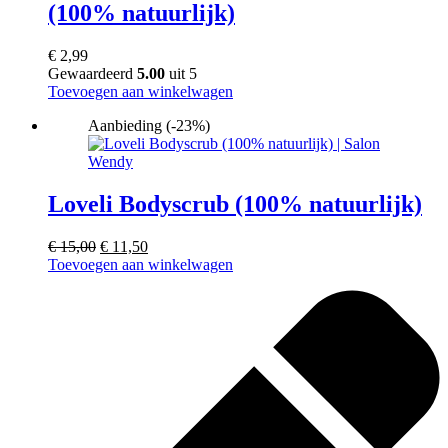
(100% natuurlijk)
€
2,99
Gewaardeerd
5.00
uit 5
Toevoegen aan winkelwagen
Aanbieding (-23%)
Loveli Bodyscrub (100% natuurlijk)
Oorspronkelijke
Huidige
€
15,00
€
11,50
prijs
prijs
Toevoegen aan winkelwagen
was:
is:
€ 15,00.
€ 11,50.