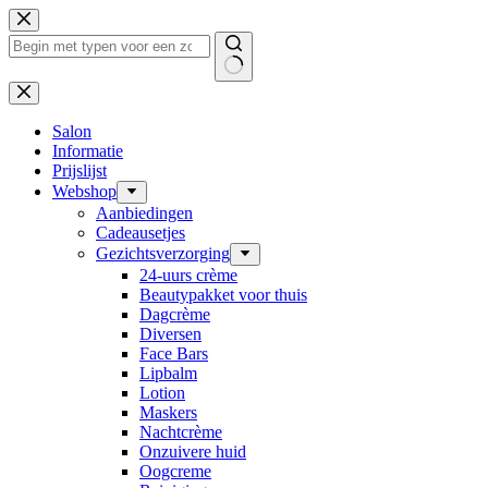
Ga
naar
de
inhoud
Geen
resultaten
Salon
Informatie
Prijslijst
Webshop
Aanbiedingen
Cadeausetjes
Gezichtsverzorging
24-uurs crème
Beautypakket voor thuis
Dagcrème
Diversen
Face Bars
Lipbalm
Lotion
Maskers
Nachtcrème
Onzuivere huid
Oogcreme