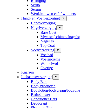
Reiniging
Scrub
Serum
Wenkbrauwen en/of wimpers
Hand- en Voetverzorging
Handverzorging
Nagelverzorging
Base Coat
Mycose (schimmelnagels)
Nagellak
Top Coat
Voetverzorging
Voetbad
Voetencreme
Wandelwol
Overige
Kaarsen
Lichaamsverzorging
Body Bars
Body producten
Bodylotion/bodycream/bodyolie
Bath/shower
Conditioner Bars
Deodorant
Shampoo Bars