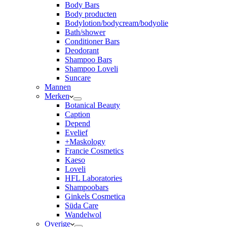
Body Bars
Body producten
Bodylotion/bodycream/bodyolie
Bath/shower
Conditioner Bars
Deodorant
Shampoo Bars
Shampoo Loveli
Suncare
Mannen
Merken
Botanical Beauty
Caption
Depend
Evelief
+Maskology
Francie Cosmetics
Kaeso
Loveli
HFL Laboratories
Shampoobars
Ginkels Cosmetica
Süda Care
Wandelwol
Overige