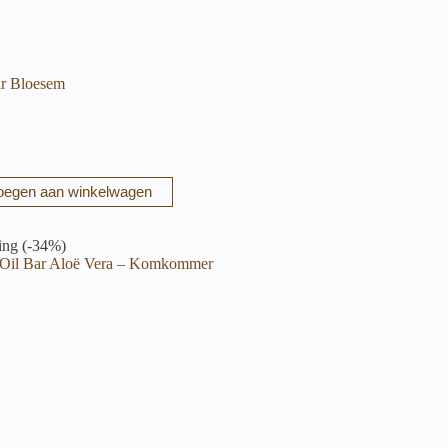
r Bloesem
oegen aan winkelwagen
ing (-34%)