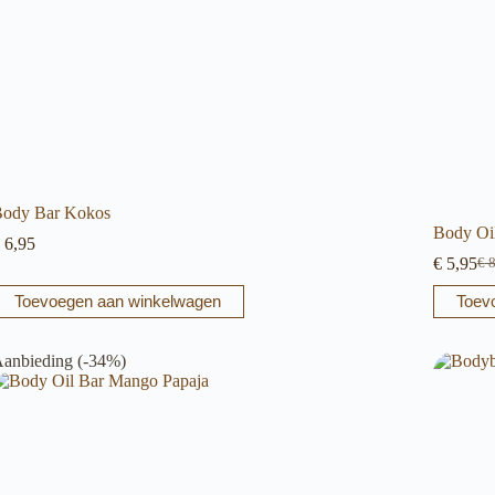
ody Bar Kokos
Body Oi
6,95
€
5,95
€
8
Oor
Hu
pri
pri
Toevoegen aan winkelwagen
Toev
wa
is:
€ 8
€ 5
anbieding (-34%)