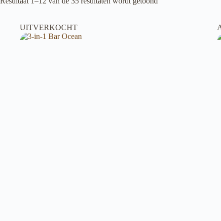
Resultaat 1–12 van de 35 resultaten wordt getoond
UITVERKOCHT
A