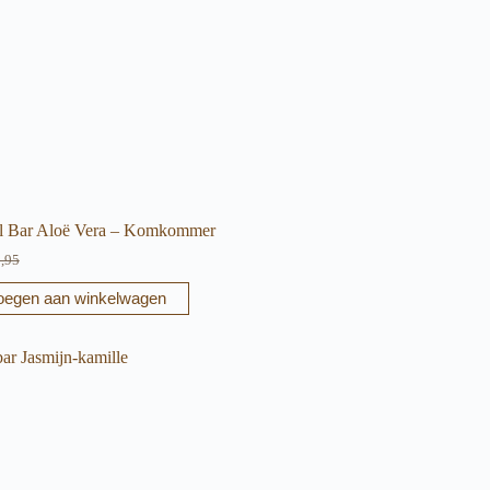
l Bar Aloë Vera – Komkommer
,95
spronkelijke
idige
js
js
oegen aan winkelwagen
s:
,95.
,95.