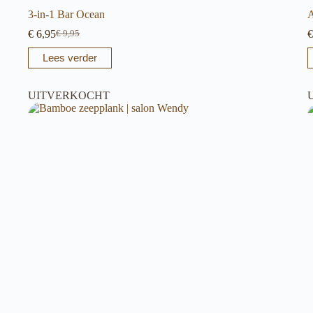
3-in-1 Bar Ocean
A
€
6,95
€
€
9,95
Oorspronkelijke
Huidige
prijs
prijs
Lees verder
was:
is:
€ 9,95.
€ 6,95.
UITVERKOCHT