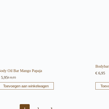
Bodybar 
ody Oil Bar Mango Papaja
€
6,95
5,95
€
8,95
Oorspronkelijke
Huidige
prijs
prijs
Toevoegen aan winkelwagen
Toev
was:
is:
€ 8,95.
€ 5,95.
1
2
3