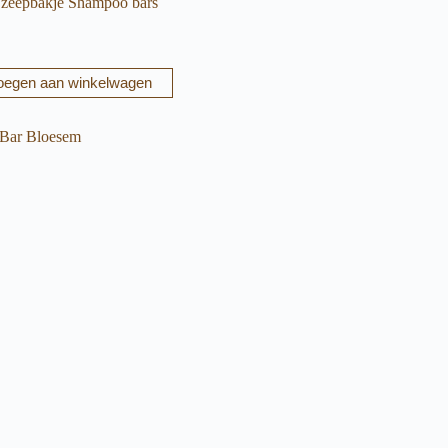
zeepbakje Shampoo bars
oegen aan winkelwagen