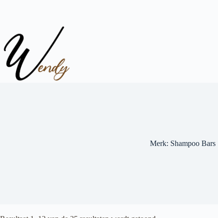
Ga
naar
de
inhoud
Merk: Shampoo Bars