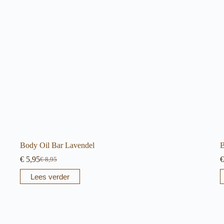
Body Oil Bar Lavendel
B
€
5,95
€
€
8,95
Oorspronkelijke
Huidige
prijs
prijs
Lees verder
was:
is:
€ 8,95.
€ 5,95.