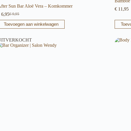
Bamboe 
fter Sun Bar Aloë Vera – Komkommer
€
11,95
6,95
€
9,95
Oorspronkelijke
Huidige
prijs
prijs
Toevoegen aan winkelwagen
Toev
was:
is:
€ 9,95.
€ 6,95.
UITVERKOCHT