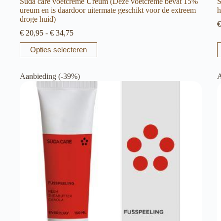
Suda care voetcreme Ureum (Deze voetcreme bevat 15%
S
ureum en is daardoor uitermate geschikt voor de extreem
h
droge huid)
€
Prijsklasse:
€
20,95
-
€
34,75
€ 20,95
Dit
Opties selecteren
tot
product
€ 34,75
heeft
meerdere
Aanbieding (-39%)
A
variaties.
Deze
optie
kan
gekozen
worden
op
de
productpagina