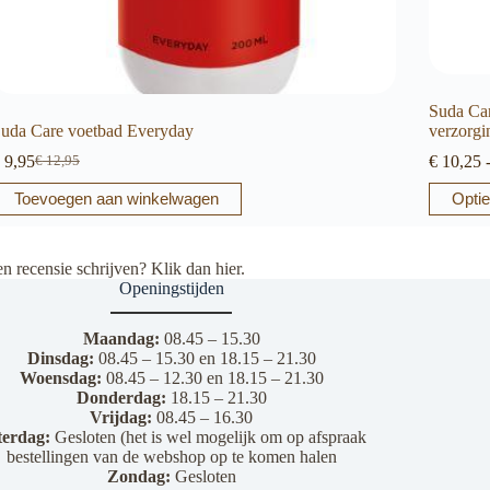
Suda Car
uda Care voetbad Everyday
verzorgi
9,95
€
10,25
€
12,95
Oorspronkelijke
Huidige
prijs
prijs
Dit
Toevoegen aan winkelwagen
Optie
was:
is:
product
€ 12,95.
€ 9,95.
heeft
meerder
en recensie schrijven? Klik dan
hier
.
variaties.
Openingstijden
Deze
optie
kan
Maandag:
08.45 – 15.30
gekozen
Dinsdag:
08.45 – 15.30 en 18.15 – 21.30
worden
Woensdag:
08.45 – 12.30 en 18.15 – 21.30
op
Donderdag:
18.15 – 21.30
de
Vrijdag:
08.45 – 16.30
productp
terdag:
Gesloten (het is wel mogelijk om op afspraak
bestellingen van de webshop op te komen halen
Zondag:
Gesloten