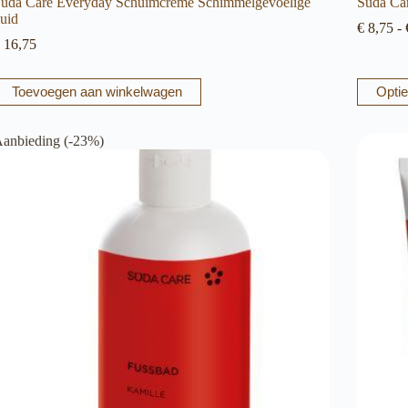
uda Care Everyday Schuimcrème Schimmelgevoelige
Suda Car
uid
€
8,75
-
16,75
Dit
Toevoegen aan winkelwagen
Optie
product
heeft
meerder
anbieding (-23%)
variaties.
Deze
optie
kan
gekozen
worden
op
de
productp