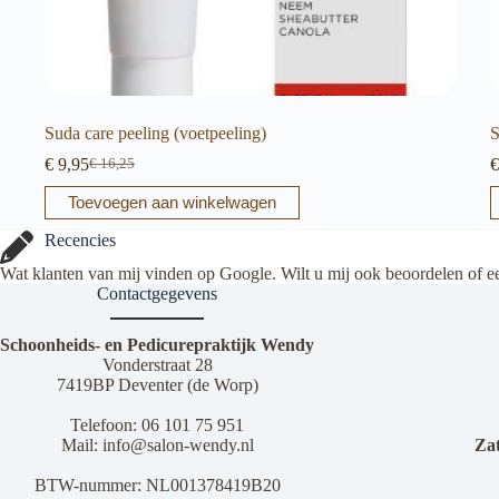
Suda care peeling (voetpeeling)
S
€
9,95
€
€
16,25
Oorspronkelijke
Huidige
prijs
prijs
Toevoegen aan winkelwagen
was:
is:
€ 16,25.
€ 9,95.
Recencies
Wat klanten van mij vinden op Google. Wilt u mij ook beoordelen of e
Contactgegevens
Schoonheids- en Pedicurepraktijk Wendy
Vonderstraat 28
7419BP Deventer (de Worp)
Telefoon:
06 101 75 951
Mail:
info@salon-wendy.nl
Za
BTW-nummer: NL001378419B20