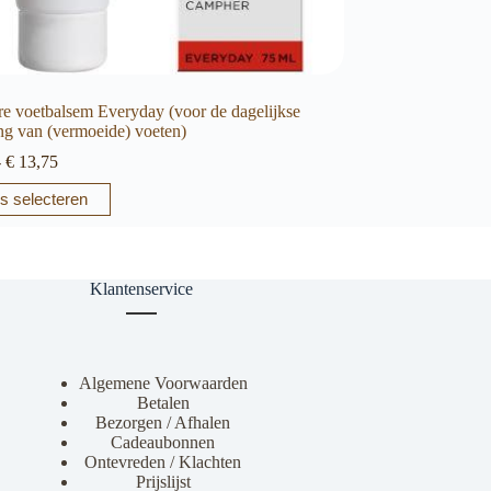
e voetbalsem Everyday (voor de dagelijkse
ng van (vermoeide) voeten)
Prijsklasse:
-
€
13,75
€ 10,25
s selecteren
tot
€ 13,75
e
Klantenservice
Algemene Voorwaarden
Betalen
Bezorgen / Afhalen
agina
Cadeaubonnen
Ontevreden / Klachten
Prijslijst