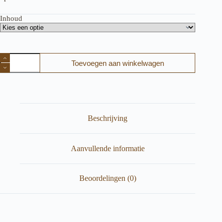
Inhoud
Suda
Toevoegen aan winkelwagen
Care
Everyday,
Schuim
crème
droge
&
schrale
Beschrijving
huid,
aantal
Aanvullende informatie
Beoordelingen (0)