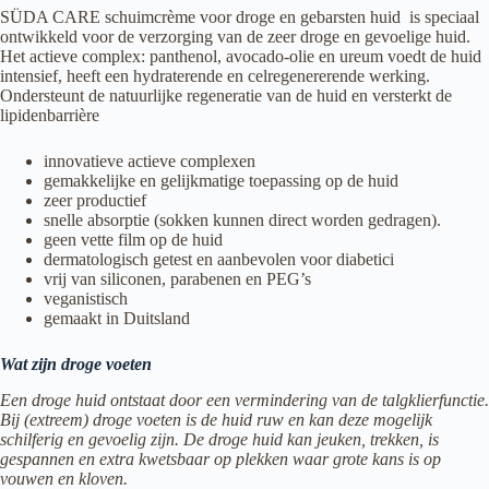
SÜDA CARE schuimcrème voor droge en gebarsten huid is speciaal
ontwikkeld voor de verzorging van de zeer droge en gevoelige huid.
Het actieve complex: panthenol, avocado-olie en ureum voedt de huid
intensief, heeft een hydraterende en celregenererende werking. ​
Ondersteunt de natuurlijke regeneratie van de huid en versterkt de
lipidenbarrière
innovatieve actieve complexen
gemakkelijke en gelijkmatige toepassing op de huid
zeer productief
snelle absorptie (sokken kunnen direct worden gedragen).
geen vette film op de huid
dermatologisch getest en aanbevolen voor diabetici
vrij van siliconen, parabenen en PEG’s
veganistisch
gemaakt in Duitsland
Wat zijn droge voeten
Een droge huid ontstaat door een vermindering van de talgklierfunctie.
Bij (extreem) droge voeten is de huid ruw en kan deze mogelijk
schilferig en gevoelig zijn. De droge huid kan jeuken, trekken, is
gespannen en extra kwetsbaar op plekken waar grote kans is op
vouwen en kloven.