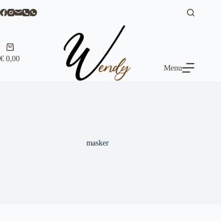
Ga
naar
de
inhoud
Winkelwagen
€
0,00
Menu
masker