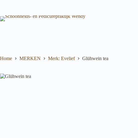
Ga
naar
de
inhoud
Home
MERKEN
Merk: Evelief
Glühwein tea