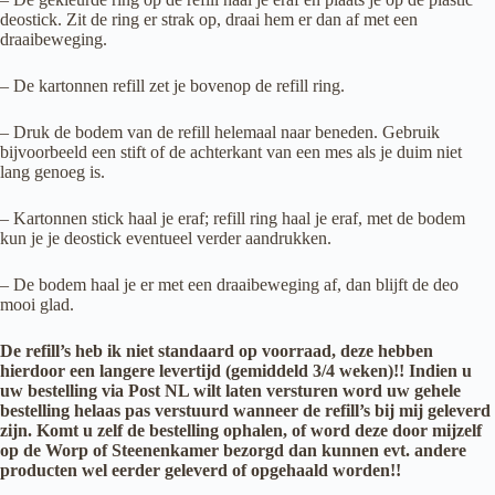
deostick. Zit de ring er strak op, draai hem er dan af met een
draaibeweging.
– De kartonnen refill zet je bovenop de refill ring.
– Druk de bodem van de refill helemaal naar beneden. Gebruik
bijvoorbeeld een stift of de achterkant van een mes als je duim niet
lang genoeg is.
– Kartonnen stick haal je eraf; refill ring haal je eraf, met de bodem
kun je je deostick eventueel verder aandrukken.
– De bodem haal je er met een draaibeweging af, dan blijft de deo
mooi glad.
De refill’s heb ik niet standaard op voorraad, deze hebben
hierdoor een langere levertijd (gemiddeld 3/4 weken)!! Indien u
uw bestelling via Post NL wilt laten versturen word uw gehele
bestelling helaas pas verstuurd wanneer de refill’s bij mij geleverd
zijn. Komt u zelf de bestelling ophalen, of word deze door mijzelf
op de Worp of Steenenkamer bezorgd dan kunnen evt. andere
producten wel eerder geleverd of opgehaald worden!!