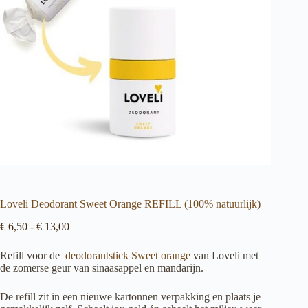
Loveli Deodorant Sweet Orange REFILL (100% natuurlijk)
Prijsklasse:
€
6,50
-
€
13,00
€ 6,50
tot
Refill
voor de
deodorantstick Sweet orange
van
Loveli
met
€ 13,00
de zomerse geur van sinaasappel en mandarijn.
De
refill
zit in een nieuwe kartonnen verpakking
en
plaats je