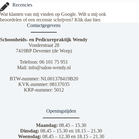
Recencies
Wat klanten van mij vinden op Google. Wilt u mij ook
beoordelen of een recensie schrijven? Klik dan
hier
.
Contactgegevens
Schoonheids- en Pedicurepraktijk Wendy
Vonderstraat 28
7419BP Deventer (de Worp)
Telefoon:
06 101 75 951
Mail:
info@salon-wendy.nl
BTW-nummer: NL001378419B20
KVK-nummer: 08137035
KRP-nummer: 5012
Openingstijden
Maandag:
08.45 – 15.30
Dinsdag:
08.45 – 15.30 en 18.15 – 21.30
Woensdag:
08.45 – 12.30 en 18.15 – 21.30