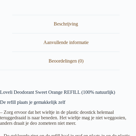
Orange
REFILL
(100%
natuurlijk)
aantal
Beschrijving
Aanvullende informatie
Beoordelingen (0)
Loveli Deodorant Sweet Orange REFILL (100% natuurlijk)
De refill plaats je gemakkelijk zelf
– Zorg ervoor dat het wieltje in de plastic deostick helemaal
teruggedraaid is naar beneden. Het wieltje mag je niet weggooien,
anders draait je deo zometeen niet meer.
– De gekleurde ring op de refill haal je eraf en plaats je op de plastic