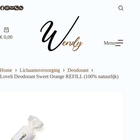
Ga
naar
de
inhoud
Winkelwagen
€
0,00
Menu
Home
Lichaamsverzorging
Deodorant
Loveli Deodorant Sweet Orange REFILL (100% natuurlijk)