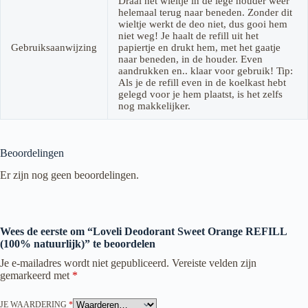
Draai het wieltje in de lege houder weer
helemaal terug naar beneden. Zonder dit
wieltje werkt de deo niet, dus gooi hem
niet weg! Je haalt de refill uit het
Gebruiksaanwijzing
papiertje en drukt hem, met het gaatje
naar beneden, in de houder. Even
aandrukken en.. klaar voor gebruik! Tip:
Als je de refill even in de koelkast hebt
gelegd voor je hem plaatst, is het zelfs
nog makkelijker.
Beoordelingen
Er zijn nog geen beoordelingen.
Wees de eerste om “Loveli Deodorant Sweet Orange REFILL
(100% natuurlijk)” te beoordelen
Je e-mailadres wordt niet gepubliceerd.
Vereiste velden zijn
gemarkeerd met
*
JE WAARDERING
*