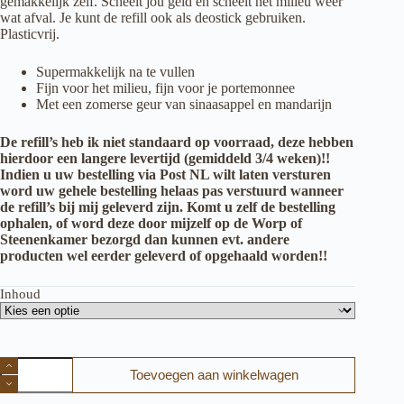
gemakkelijk zelf. Scheelt
jou
geld én scheelt het milieu weer
wat afval.
Je kunt de
refill
ook als
deostick
gebruiken.
Plasticvrij.
Supermakkelijk na te vullen
Fijn voor het milieu, fijn voor je portemonnee
Met een zomerse geur van sinaasappel en mandarijn
De refill’s heb ik niet standaard op voorraad, deze hebben
hierdoor een langere levertijd (gemiddeld 3/4 weken)!!
Indien u uw bestelling via Post NL wilt laten versturen
word uw gehele bestelling helaas pas verstuurd wanneer
de refill’s bij mij geleverd zijn. Komt u zelf de bestelling
ophalen, of word deze door mijzelf op de Worp of
Steenenkamer bezorgd dan kunnen evt. andere
producten wel eerder geleverd of opgehaald worden!!
Inhoud
Loveli
Toevoegen aan winkelwagen
Deodorant
Sweet