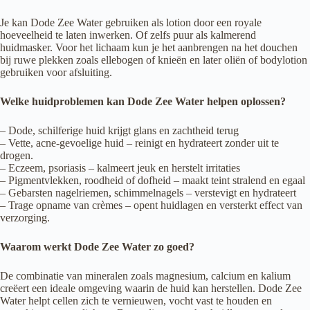
Je kan Dode Zee Water gebruiken als lotion door een royale
hoeveelheid te laten inwerken. Of zelfs puur als kalmerend
huidmasker. Voor het lichaam kun je het aanbrengen na het douchen
bij ruwe plekken zoals ellebogen of knieën en later oliën of bodylotion
gebruiken voor afsluiting.
Welke huidproblemen kan Dode Zee Water helpen oplossen?
– Dode, schilferige huid krijgt glans en zachtheid terug
– Vette, acne-gevoelige huid – reinigt en hydrateert zonder uit te
drogen.
– Eczeem, psoriasis – kalmeert jeuk en herstelt irritaties
– Pigmentvlekken, roodheid of dofheid – maakt teint stralend en egaal
– Gebarsten nagelriemen, schimmelnagels – verstevigt en hydrateert
– Trage opname van crèmes – opent huidlagen en versterkt effect van
verzorging.
Waarom werkt Dode Zee Water zo goed?
De combinatie van mineralen zoals magnesium, calcium en kalium
creëert een ideale omgeving waarin de huid kan herstellen. Dode Zee
Water helpt cellen zich te vernieuwen, vocht vast te houden en