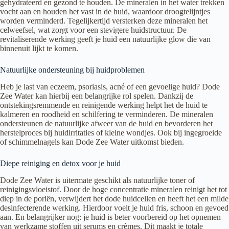
gehydrateerd en gezond te houden. De mineralen in het water trekken
vocht aan en houden het vast in de huid, waardoor droogtelijntjes
worden verminderd. Tegelijkertijd versterken deze mineralen het
celweefsel, wat zorgt voor een stevigere huidstructuur. De
revitaliserende werking geeft je huid een natuurlijke glow die van
binnenuit lijkt te komen.
Natuurlijke ondersteuning bij huidproblemen
Heb je last van eczeem, psoriasis, acné of een gevoelige huid? Dode
Zee Water kan hierbij een belangrijke rol spelen. Dankzij de
ontstekingsremmende en reinigende werking helpt het de huid te
kalmeren en roodheid en schilfering te verminderen. De mineralen
ondersteunen de natuurlijke afweer van de huid en bevorderen het
herstelproces bij huidirritaties of kleine wondjes. Ook bij ingegroeide
of schimmelnagels kan Dode Zee Water uitkomst bieden.
Diepe reiniging en detox voor je huid
Dode Zee Water is uitermate geschikt als natuurlijke toner of
reinigingsvloeistof. Door de hoge concentratie mineralen reinigt het tot
diep in de poriën, verwijdert het dode huidcellen en heeft het een milde
desinfecterende werking. Hierdoor voelt je huid fris, schoon en gevoed
aan. En belangrijker nog: je huid is beter voorbereid op het opnemen
van werkzame stoffen uit serums en crèmes. Dit maakt je totale