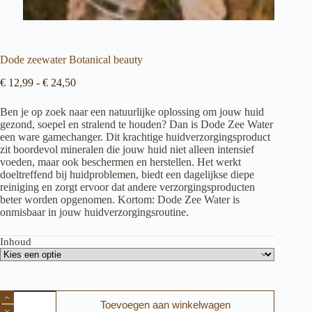
Dode zeewater Botanical beauty
Prijsklasse:
€
12,99
-
€
24,50
€ 12,99
tot
Ben je op zoek naar een natuurlijke oplossing om jouw huid
€ 24,50
gezond, soepel en stralend te houden? Dan is Dode Zee Water
een ware gamechanger. Dit krachtige huidverzorgingsproduct
zit boordevol mineralen die jouw huid niet alleen intensief
voeden, maar ook beschermen en herstellen. Het werkt
doeltreffend bij huidproblemen, biedt een dagelijkse diepe
reiniging en zorgt ervoor dat andere verzorgingsproducten
beter worden opgenomen. Kortom: Dode Zee Water is
onmisbaar in jouw huidverzorgingsroutine.
Inhoud
Dode
Toevoegen aan winkelwagen
zeewater