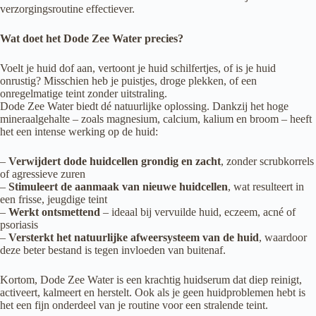
verzorgingsroutine effectiever.
Wat doet het Dode Zee Water precies?
Voelt je huid dof aan, vertoont je huid schilfertjes, of is je huid
onrustig? Misschien heb je puistjes, droge plekken, of een
onregelmatige teint zonder uitstraling.
Dode Zee Water biedt dé natuurlijke oplossing. Dankzij het hoge
mineraalgehalte – zoals magnesium, calcium, kalium en broom – heeft
het een intense werking op de huid:
–
Verwijdert dode huidcellen grondig en zacht
, zonder scrubkorrels
of agressieve zuren
–
Stimuleert de aanmaak van nieuwe huidcellen
, wat resulteert in
een frisse, jeugdige teint
–
Werkt ontsmettend
– ideaal bij vervuilde huid, eczeem, acné of
psoriasis
–
Versterkt het natuurlijke afweersysteem van de huid
, waardoor
deze beter bestand is tegen invloeden van buitenaf.
Kortom, Dode Zee Water is een krachtig huidserum dat diep reinigt,
activeert, kalmeert en herstelt. Ook als je geen huidproblemen hebt is
het een fijn onderdeel van je routine voor een stralende teint.