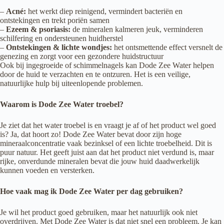
–
Acné:
het werkt diep reinigend, vermindert bacteriën en
ontstekingen en trekt poriën samen
–
Ezeem & psoriasis:
de mineralen kalmeren jeuk, verminderen
schilfering en ondersteunen huidherstel
–
Ontstekingen & lichte wondjes:
het ontsmettende effect versnelt de
genezing en zorgt voor een gezondere huidstructuur
Ook bij ingegroeide of schimmelnagels kan Dode Zee Water helpen
door de huid te verzachten en te ontzuren. Het is een veilige,
natuurlijke hulp bij uiteenlopende problemen.
Waarom is Dode Zee Water troebel?
Je ziet dat het water troebel is en vraagt je af of het product wel goed
is? Ja, dat hoort zo! Dode Zee Water bevat door zijn hoge
mineraalconcentratie vaak bezinksel of een lichte troebelheid. Dit is
puur natuur. Het geeft juist aan dat het product niet verdund is, maar
rijke, onverdunde mineralen bevat die jouw huid daadwerkelijk
kunnen voeden en versterken.
Hoe vaak mag ik Dode Zee Water per dag gebruiken?
Je wil het product goed gebruiken, maar het natuurlijk ook niet
overdrijven. Met Dode Zee Water is dat niet snel een probleem. Je kan