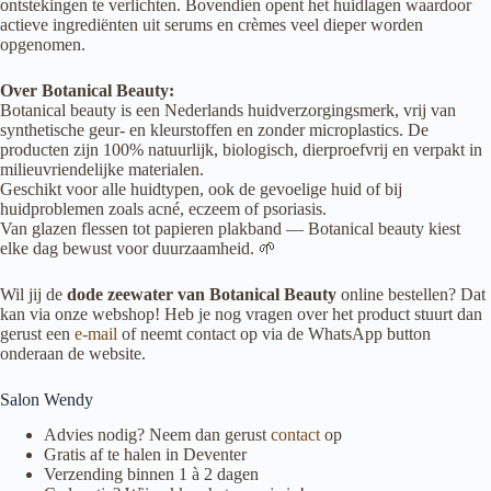
ontstekingen te verlichten. Bovendien opent het huidlagen waardoor
actieve ingrediënten uit serums en crèmes veel dieper worden
opgenomen.
Over Botanical Beauty:
Botanical beauty is een Nederlands huidverzorgingsmerk, vrij van
synthetische geur- en kleurstoffen en zonder microplastics. De
producten zijn 100% natuurlijk, biologisch, dierproefvrij en verpakt in
milieuvriendelijke materialen.
Geschikt voor alle huidtypen, ook de gevoelige huid of bij
huidproblemen zoals acné, eczeem of psoriasis.
Van glazen flessen tot papieren plakband — Botanical beauty kiest
elke dag bewust voor duurzaamheid. 🌱
Wil jij de
dode zeewater van Botanical Beauty
online bestellen? Dat
kan via onze webshop! Heb je nog vragen over het product stuurt dan
gerust een
e-mail
of neemt contact op via de WhatsApp button
onderaan de website.
Salon Wendy
Advies nodig? Neem dan gerust
contact
op
Gratis af te halen in Deventer
Verzending binnen 1 à 2 dagen