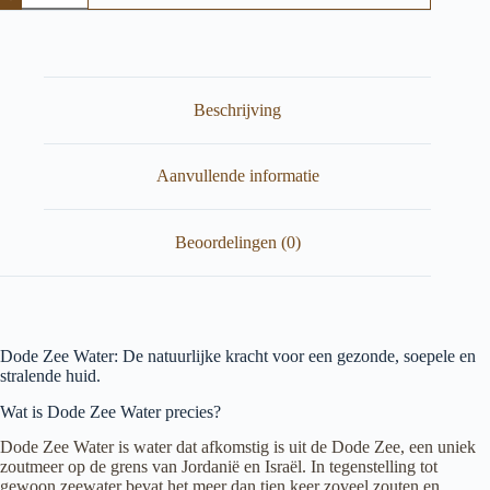
Botanical
beauty
aantal
Beschrijving
Aanvullende informatie
Beoordelingen (0)
Dode Zee Water: De natuurlijke kracht voor een gezonde, soepele en
stralende huid.
Wat is Dode Zee Water precies?
Dode Zee Water is water dat afkomstig is uit de Dode Zee, een uniek
zoutmeer op de grens van Jordanië en Israël. In tegenstelling tot
gewoon zeewater bevat het meer dan tien keer zoveel zouten en