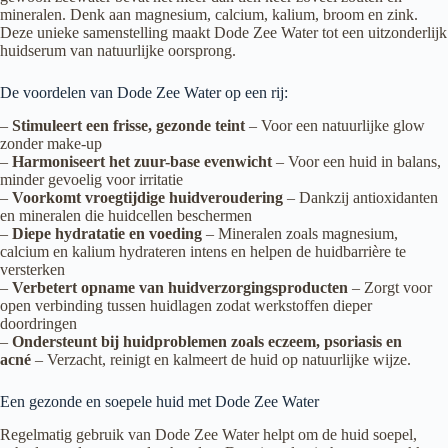
mineralen. Denk aan magnesium, calcium, kalium, broom en zink.
Deze unieke samenstelling maakt Dode Zee Water tot een uitzonderlijk
huidserum van natuurlijke oorsprong.
De voordelen van Dode Zee Water op een rij:
–
Stimuleert een frisse, gezonde teint
– Voor een natuurlijke glow
zonder make-up
–
Harmoniseert het zuur-base evenwicht
– Voor een huid in balans,
minder gevoelig voor irritatie
–
Voorkomt vroegtijdige huidveroudering
– Dankzij antioxidanten
en mineralen die huidcellen beschermen
–
Diepe hydratatie en voeding
– Mineralen zoals magnesium,
calcium en kalium hydrateren intens en helpen de huidbarrière te
versterken
–
Verbetert opname van huidverzorgingsproducten
– Zorgt voor
open verbinding tussen huidlagen zodat werkstoffen dieper
doordringen
–
Ondersteunt bij huidproblemen zoals eczeem, psoriasis en
acné
– Verzacht, reinigt en kalmeert de huid op natuurlijke wijze.
Een gezonde en soepele huid met Dode Zee Water
Regelmatig gebruik van Dode Zee Water helpt om de huid soepel,