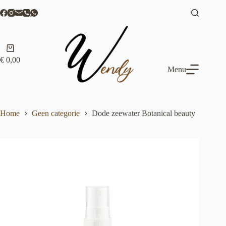
Ga
naar
de
inhoud
Winkelwagen
€
0,00
Menu
Home
Geen categorie
Dode zeewater Botanical beauty