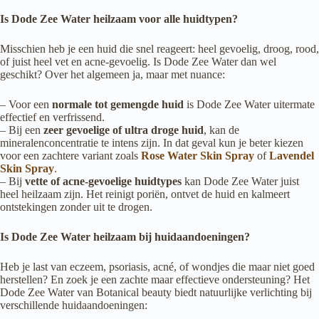
Is Dode Zee Water heilzaam voor alle huidtypen?
Misschien heb je een huid die snel reageert: heel gevoelig, droog, rood,
of juist heel vet en acne-gevoelig. Is Dode Zee Water dan wel
geschikt? Over het algemeen ja, maar met nuance:
– Voor een
normale tot gemengde huid
is Dode Zee Water uitermate
effectief en verfrissend.
– Bij een
zeer gevoelige of ultra droge huid
, kan de
mineralenconcentratie te intens zijn. In dat geval kun je beter kiezen
voor een zachtere variant zoals
Rose Water Skin Spray
of
Lavendel
Skin Spray
.
– Bij
vette of acne-gevoelige huidtypes
kan Dode Zee Water juist
heel heilzaam zijn. Het reinigt poriën, ontvet de huid en kalmeert
ontstekingen zonder uit te drogen.
Is Dode Zee Water heilzaam bij huidaandoeningen?
Heb je last van eczeem, psoriasis, acné, of wondjes die maar niet goed
herstellen? En zoek je een zachte maar effectieve ondersteuning? Het
Dode Zee Water van Botanical beauty biedt natuurlijke verlichting bij
verschillende huidaandoeningen: