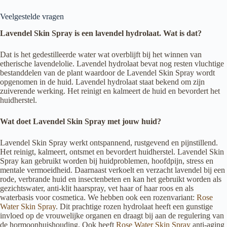
Veelgestelde vragen
Lavendel Skin Spray is een lavendel hydrolaat. Wat is dat?
Dat is het gedestilleerde water wat overblijft bij het winnen van
etherische lavendelolie. Lavendel hydrolaat bevat nog resten vluchtige
bestanddelen van de plant waardoor de Lavendel Skin Spray wordt
opgenomen in de huid. Lavendel hydrolaat staat bekend om zijn
zuiverende werking. Het reinigt en kalmeert de huid en bevordert het
huidherstel.
Wat doet Lavendel Skin Spray met jouw huid?
Lavendel Skin Spray werkt ontspannend, rustgevend en pijnstillend.
Het reinigt, kalmeert, ontsmet en bevordert huidherstel. Lavendel Skin
Spray kan gebruikt worden bij huidproblemen, hoofdpijn, stress en
mentale vermoeidheid. Daarnaast verkoelt en verzacht lavendel bij een
rode, verbrande huid en insectenbeten en kan het gebruikt worden als
gezichtswater, anti-klit haarspray, vet haar of haar roos en als
waterbasis voor cosmetica. We hebben ook een rozenvariant:
Rose
Water Skin Spray
. Dit prachtige rozen hydrolaat heeft een gunstige
invloed op de vrouwelijke organen en draagt bij aan de regulering van
de hormoonhuishouding. Ook heeft
Rose Water Skin Spray
anti-aging