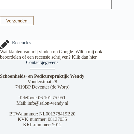
Verzenden
Recencies
Wat klanten van mij vinden op Google. Wilt u mij ook
beoordelen of een recensie schrijven? Klik dan
hier
.
Contactgegevens
Schoonheids- en Pedicurepraktijk Wendy
Vonderstraat 28
7419BP Deventer (de Worp)
Telefoon:
06 101 75 951
Mail:
info@salon-wendy.nl
BTW-nummer: NL001378419B20
KVK-nummer: 08137035
KRP-nummer: 5012