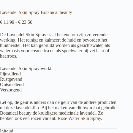
Lavendel Skin Spray Botanical beauty
Prijsklasse:
€
11,99
-
€
23,50
€ 11,99
tot
De Lavendel Skin Spray staat bekend om zijn zuiverende
€ 23,50
werking. Het reinigt en kalmeert de huid en bevordert het
huidherstel. Het kan gebruikt worden als gezichtswater, als
waterbasis voor cosmetica en als spoelwater bij vet haar of
haarroos.
Lavendel Skin Spray werkt:
Pijnstillend
Rustgevend
Ontsmettend
Verzorgend
Let op, de geur is anders dan de geur van de andere producten
uit deze lavendel-lijn. Bij het maken van dit hydrolaat gebruikt
Botanical beauty de kruidigere medicinale lavendel. Ze
hebben ook een rozen variant:
Rose Water Skin Spray.
Inhoud