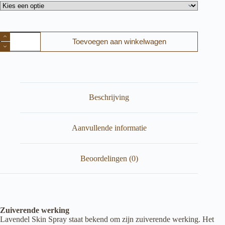
Lavendel
Toevoegen aan winkelwagen
Skin
Spray
Botanical
beauty
aantal
Beschrijving
Aanvullende informatie
Beoordelingen (0)
Zuiverende werking
Lavendel Skin Spray staat bekend om zijn zuiverende werking. Het