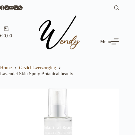
Ga
naar
de
inhoud
Winkelwagen
€
0,00
Menu
Home
Gezichtsverzorging
Lavendel Skin Spray Botanical beauty