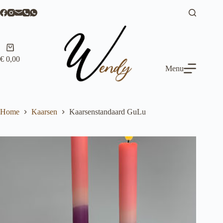
Ga
naar
de
inhoud
Winkelwagen
€
0,00
Menu
Home
Kaarsen
Kaarsenstandaard GuLu