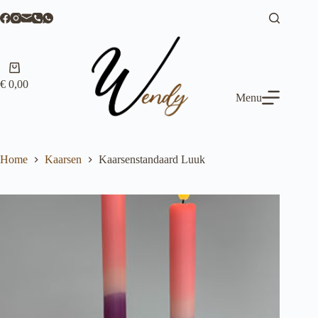
Ga
naar
de
inhoud
Winkelwagen
€
0,00
Menu
Home
Kaarsen
Kaarsenstandaard Luuk