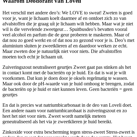
Waarom Deodorant van Loveli
Het verschil met andere deo’s: We LOVE to sweat! Zweten is goed
voor je, want je lichaam koelt daarmee af en ontdoet zich zo van
afvalstoffen die je graag uít je lichaam wilt hebben. Maar wat je niet
wil is die vervelende zweetgeur… Spuitbusdeo’s bevatten vooral
veel alcohol en parfum die de geur proberen te maskeren. Maar of
dat nou zo goed werkt en of dat nou zo gezond voor je is. Deo’s met
aluminium sluiten je zweetklieren af en daardoor werken ze echt.
Maar zweten doe je natuurlijk niet voor niets. Die afvalstoffen
moeten toch echt je lichaam uit.
Zuiveringszout neutraliseert geurtjes Zweet gaat pas stinken als het
in contact komt met de bacteriën op je huid. En dat is wat je wilt
voorkomen. Dat kun je doen door je oksels regelmatig te wassen.
Maar ook door de pH-waarde van je huid omhoog te brengen, zodat
de bacteriën op je huid er niet kunnen leven. Geen bacteriën = geen
geurtjes
En dat is precies wat natriumbicarbonaat in de deo van Loveli doet.
Een andere naam voor natriumbicarobaat is zuiveringszout en zo
heet het niet voor niets. Zweet wordt namelijk meteen
geneutraliseerd als het via je zweetklieren je huid bereikt.
Zinkoxide voor extra bescherming tegen stress-zweet Stress-zweet is