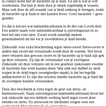
in contact komt met de bacteriën op je huid. En dat is wat je wilt
voorkomen. Dat kun je doen door je oksels regelmatig te wassen.
Maar ook door de pH-waarde van je huid omhoog te brengen, zodat
de bacteriën op je huid er niet kunnen leven. Geen bacteriën = geen
geurtjes
En dat is precies wat natriumbicarbonaat in de deo van Loveli doet.
Een andere naam voor natriumbicarobaat is zuiveringszout en zo
heet het niet voor niets. Zweet wordt namelijk meteen
geneutraliseerd als het via je zweetklieren je huid bereikt.
Zinkoxide voor extra bescherming tegen stress-zweet Stress-zweet is
anders dan zweet dat veroorzaakt wordt door de warmte. Het bevat
meer vetzuren dan gewoon zweet en de bacteriën op je huid zijn gek
op deze vetzuren. Zij zijn de veroorzaker van je zweetgeur.
Zinkoxide zet deze vetzuren om in een geurloze zinkzouten voordat
de bacteriën hun werk kunnen doen. Wat zink een dubbel zo sterk
wapen in de strijd tegen zweetgeurtjes maakt, is dat het tegelijk
antibacterieel is! Er zijn dus sowieso minder bacteriën op je huid die
de zweetgeur kunnen veroorzaken.
Deze deo beschermt je extra tegen de geur van stress- en
hormoonzweet. Naast zuiveringszout (natriumbicarbonaat) bevat het
ook zinkoxide dat een dubbele werking heeft tegen zweet door
emoties en stress. En arrowroot en sheabutter zorgen voor een