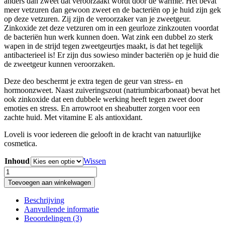
anders dan zweet dat veroorzaakt wordt door de warmte. Het bevat
meer vetzuren dan gewoon zweet en de bacteriën op je huid zijn gek
op deze vetzuren. Zij zijn de veroorzaker van je zweetgeur.
Zinkoxide zet deze vetzuren om in een geurloze zinkzouten voordat
de bacteriën hun werk kunnen doen. Wat zink een dubbel zo sterk
wapen in de strijd tegen zweetgeurtjes maakt, is dat het tegelijk
antibacterieel is! Er zijn dus sowieso minder bacteriën op je huid die
de zweetgeur kunnen veroorzaken.
Deze deo beschermt je extra tegen de geur van stress- en
hormoonzweet. Naast zuiveringszout (natriumbicarbonaat) bevat het
ook zinkoxide dat een dubbele werking heeft tegen zweet door
emoties en stress. En arrowroot en sheabutter zorgen voor een
zachte huid. Met vitamine E als antioxidant.
Loveli is voor iedereen die gelooft in de kracht van natuurlijke
cosmetica.
Inhoud
Wissen
Loveli
Deodorant
Toevoegen aan winkelwagen
Fresh
cotton
Beschrijving
Geur:
Aanvullende informatie
De
Beoordelingen (3)
neutrale