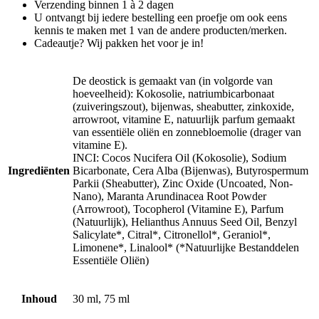
Verzending binnen 1 à 2 dagen
U ontvangt bij iedere bestelling een proefje om ook eens
kennis te maken met 1 van de andere producten/merken.
Cadeautje? Wij pakken het voor je in!
De deostick is gemaakt van (in volgorde van
hoeveelheid): Kokosolie, natriumbicarbonaat
(zuiveringszout), bijenwas, sheabutter, zinkoxide,
arrowroot, vitamine E, natuurlijk parfum gemaakt
van essentiële oliën en zonnebloemolie (drager van
vitamine E).
INCI: Cocos Nucifera Oil (Kokosolie), Sodium
Ingrediënten
Bicarbonate, Cera Alba (Bijenwas), Butyrospermum
Parkii (Sheabutter), Zinc Oxide (Uncoated, Non-
Nano), Maranta Arundinacea Root Powder
(Arrowroot), Tocopherol (Vitamine E), Parfum
(Natuurlijk), Helianthus Annuus Seed Oil, Benzyl
Salicylate*, Citral*, Citronellol*, Geraniol*,
Limonene*, Linalool* (*Natuurlijke Bestanddelen
Essentiële Oliën)
Inhoud
30 ml, 75 ml