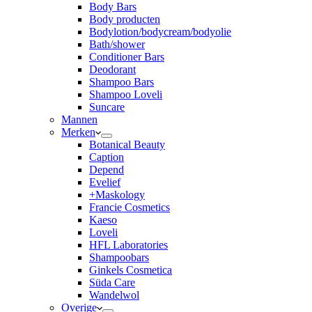
Body Bars
Body producten
Bodylotion/bodycream/bodyolie
Bath/shower
Conditioner Bars
Deodorant
Shampoo Bars
Shampoo Loveli
Suncare
Mannen
Merken
Botanical Beauty
Caption
Depend
Evelief
+Maskology
Francie Cosmetics
Kaeso
Loveli
HFL Laboratories
Shampoobars
Ginkels Cosmetica
Süda Care
Wandelwol
Overige