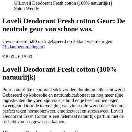
Loveli Deodorant Fresh cotton Geur: De
neutrale geur van schone was.
Gewaardeerd
5.00
op 5 gebaseerd op
3
klant waarderingen
(
3
klantbeoordelingen)
Prijsklasse:
€
8,00
-
€
15,00
€ 8,00
tot
Loveli Deodorant Fresh cotton (100%
€ 15,00
natuurlijk)
Puur natuurlijke deodorant stick zonder aluminium, die echt werkt.
Gebaseerd op kokosolie en natriumbicarbonaat en nog meer fijne
ingrediënten die goed zijn voor je huid en je beschermen tegen
zweetgeur. Door de toevoeging van zinkoxide werkt deze deo ook
perfect tegen hormoonzweet, emotiezweet en stresszweet. Loveli
Deodorant Fresh Cotton is een helemaal natuurlijk parfum met de
frisheid van pas gewassen katoen.