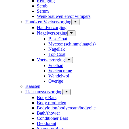
Reiniging
Scrub
Serum
Wenkbrauwen en/of wimpers
Hand- en Voetverzorging
Handverzorging
Nagelverzorging
Base Coat
Mycose (schimmelnagels)
Nagellak
Top Coat
Voetverzorging
Voetbad
Voetencreme
Wandelwol
Overige
Kaarsen
Lichaamsverzorging
Body Bars
Body producten
Bodylotion/bodycream/bodyolie
Bath/shower
Conditioner Bars
Deodorant
Shampoo Bars