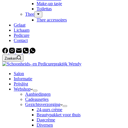
Make-up tasje
Toilettas
Thee
Thee accessoires
Gelaat
Lichaam
Pedicure
Contact
Zoeken
Salon
Informatie
Prijslijst
Webshop
Aanbiedingen
Cadeausetjes
Gezichtsverzorging
24-uurs crème
Beautypakket voor thuis
Dagcrème
Diversen