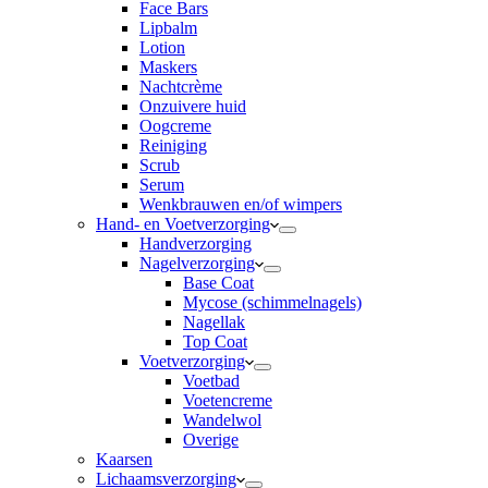
Face Bars
Lipbalm
Lotion
Maskers
Nachtcrème
Onzuivere huid
Oogcreme
Reiniging
Scrub
Serum
Wenkbrauwen en/of wimpers
Hand- en Voetverzorging
Handverzorging
Nagelverzorging
Base Coat
Mycose (schimmelnagels)
Nagellak
Top Coat
Voetverzorging
Voetbad
Voetencreme
Wandelwol
Overige
Kaarsen
Lichaamsverzorging