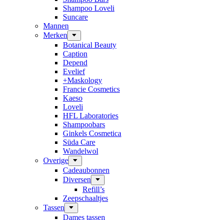
Shampoo Loveli
Suncare
Mannen
Merken
Botanical Beauty
Caption
Depend
Evelief
+Maskology
Francie Cosmetics
Kaeso
Loveli
HFL Laboratories
Shampoobars
Ginkels Cosmetica
Süda Care
Wandelwol
Overige
Cadeaubonnen
Diversen
Refill’s
Zeepschaaltjes
Tassen
Dames tassen