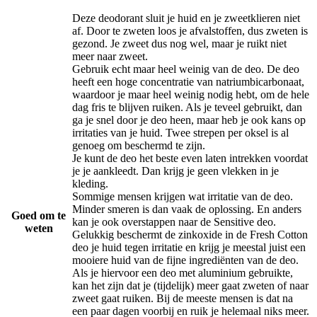
Deze deodorant sluit je huid en je zweetklieren niet
af. Door te zweten loos je afvalstoffen, dus zweten is
gezond. Je zweet dus nog wel, maar je ruikt niet
meer naar zweet.
Gebruik echt maar heel weinig van de deo. De deo
heeft een hoge concentratie van natriumbicarbonaat,
waardoor je maar heel weinig nodig hebt, om de hele
dag fris te blijven ruiken. Als je teveel gebruikt, dan
ga je snel door je deo heen, maar heb je ook kans op
irritaties van je huid. Twee strepen per oksel is al
genoeg om beschermd te zijn.
Je kunt de deo het beste even laten intrekken voordat
je je aankleedt. Dan krijg je geen vlekken in je
kleding.
Sommige mensen krijgen wat irritatie van de deo.
Minder smeren is dan vaak de oplossing. En anders
Goed om te
kan je ook overstappen naar de Sensitive deo.
weten
Gelukkig beschermt de zinkoxide in de Fresh Cotton
deo je huid tegen irritatie en krijg je meestal juist een
mooiere huid van de fijne ingrediënten van de deo.
Als je hiervoor een deo met aluminium gebruikte,
kan het zijn dat je (tijdelijk) meer gaat zweten of naar
zweet gaat ruiken. Bij de meeste mensen is dat na
een paar dagen voorbij en ruik je helemaal niks meer.