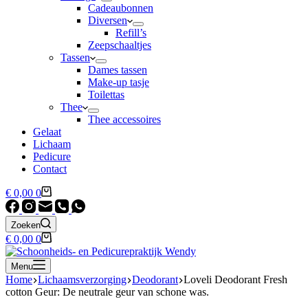
Cadeaubonnen
Diversen
Refill’s
Zeepschaaltjes
Tassen
Dames tassen
Make-up tasje
Toilettas
Thee
Thee accessoires
Gelaat
Lichaam
Pedicure
Contact
Winkelwagen
€
0,00
0
Zoeken
Winkelwagen
€
0,00
0
Menu
Home
Lichaamsverzorging
Deodorant
Loveli Deodorant Fresh
cotton Geur: De neutrale geur van schone was.