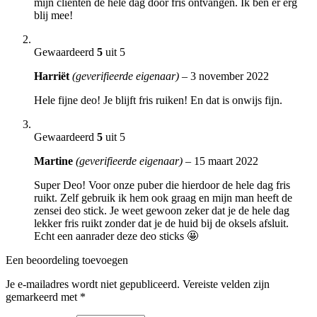
mijn cliënten de hele dag door fris ontvangen. Ik ben er erg
blij mee!
Gewaardeerd
5
uit 5
Harriët
(geverifieerde eigenaar)
–
3 november 2022
Hele fijne deo! Je blijft fris ruiken! En dat is onwijs fijn.
Gewaardeerd
5
uit 5
Martine
(geverifieerde eigenaar)
–
15 maart 2022
Super Deo! Voor onze puber die hierdoor de hele dag fris
ruikt. Zelf gebruik ik hem ook graag en mijn man heeft de
zensei deo stick. Je weet gewoon zeker dat je de hele dag
lekker fris ruikt zonder dat je de huid bij de oksels afsluit.
Echt een aanrader deze deo sticks 🤩
Een beoordeling toevoegen
Je e-mailadres wordt niet gepubliceerd.
Vereiste velden zijn
gemarkeerd met
*