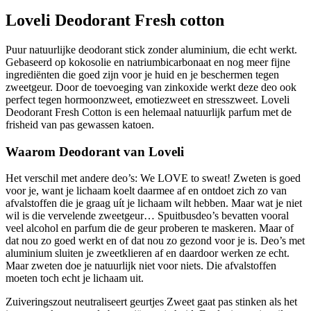
geur
Loveli Deodorant Fresh cotton
van
schone
Puur natuurlijke deodorant stick zonder aluminium, die echt werkt.
was.
Gebaseerd op kokosolie en natriumbicarbonaat en nog meer fijne
aantal
ingrediënten die goed zijn voor je huid en je beschermen tegen
zweetgeur. Door de toevoeging van zinkoxide werkt deze deo ook
perfect tegen hormoonzweet, emotiezweet en stresszweet. Loveli
Deodorant Fresh Cotton is een helemaal natuurlijk parfum met de
frisheid van pas gewassen katoen.
Waarom Deodorant van Loveli
Het verschil met andere deo’s: We LOVE to sweat! Zweten is goed
voor je, want je lichaam koelt daarmee af en ontdoet zich zo van
afvalstoffen die je graag uít je lichaam wilt hebben. Maar wat je niet
wil is die vervelende zweetgeur… Spuitbusdeo’s bevatten vooral
veel alcohol en parfum die de geur proberen te maskeren. Maar of
dat nou zo goed werkt en of dat nou zo gezond voor je is. Deo’s met
aluminium sluiten je zweetklieren af en daardoor werken ze echt.
Maar zweten doe je natuurlijk niet voor niets. Die afvalstoffen
moeten toch echt je lichaam uit.
Zuiveringszout neutraliseert geurtjes Zweet gaat pas stinken als het