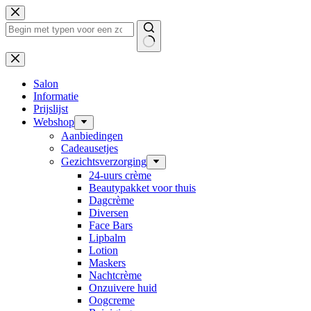
Ga
naar
de
inhoud
Geen
resultaten
Salon
Informatie
Prijslijst
Webshop
Aanbiedingen
Cadeausetjes
Gezichtsverzorging
24-uurs crème
Beautypakket voor thuis
Dagcrème
Diversen
Face Bars
Lipbalm
Lotion
Maskers
Nachtcrème
Onzuivere huid
Oogcreme