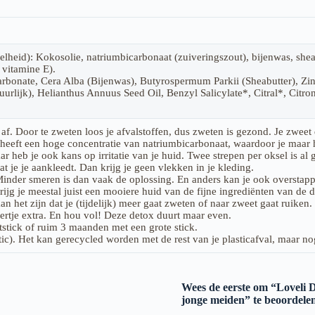
lheid): Kokosolie, natriumbicarbonaat (zuiveringszout), bijenwas, shea
 vitamine E).
arbonate, Cera Alba (Bijenwas), Butyrospermum Parkii (Sheabutter), 
urlijk), Helianthus Annuus Seed Oil, Benzyl Salicylate*, Citral*, Citr
 af. Door te zweten loos je afvalstoffen, dus zweten is gezond. Je zweet
eeft een hoge concentratie van natriumbicarbonaat, waardoor je maar hee
ar heb je ook kans op irritatie van je huid. Twee strepen per oksel is a
t je je aankleedt. Dan krijg je geen vlekken in je kleding.
Minder smeren is dan vaak de oplossing. En anders kan je ook overstapp
rijg je meestal juist een mooiere huid van de fijne ingrediënten van de 
n het zijn dat je (tijdelijk) meer gaat zweten of naar zweet gaat ruiken.
eertje extra. En hou vol! Deze detox duurt maar even.
stick of ruim 3 maanden met een grote stick.
c). Het kan gerecycled worden met de rest van je plasticafval, maar nog
Wees de eerste om “Loveli D
jonge meiden” te beoordele