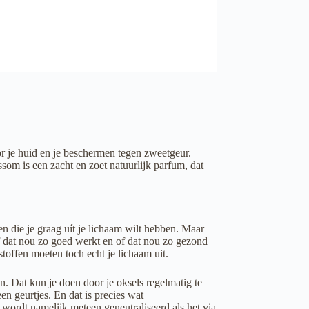
or je huid en je beschermen tegen zweetgeur.
m is een zacht en zoet natuurlijk parfum, dat
n die je graag uít je lichaam wilt hebben. Maar
f dat nou zo goed werkt en of dat nou zo gezond
stoffen moeten toch echt je lichaam uit.
en. Dat kun je doen door je oksels regelmatig te
n geurtjes. En dat is precies wat
 wordt namelijk meteen geneutraliseerd als het via