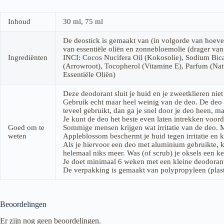
Inhoud
30 ml, 75 ml
De deostick is gemaakt van (in volgorde van hoevee
van essentiële oliën en zonnebloemolie (drager van
Ingrediënten
INCI: Cocos Nucifera Oil (Kokosolie), Sodium Bic
(Arrowroot), Tocopherol (Vitamine E), Parfum (Natu
Essentiële Oliën)
Deze deodorant sluit je huid en je zweetklieren niet
Gebruik echt maar heel weinig van de deo. De deo h
teveel gebruikt, dan ga je snel door je deo heen, ma
Je kunt de deo het beste even laten intrekken voorda
Goed om te
Sommige mensen krijgen wat irritatie van de deo. 
weten
Appleblossom beschermt je huid tegen irritatie en k
Als je hiervoor een deo met aluminium gebruikte, ka
helemaal niks meer. Was (of scrub) je oksels een k
Je doet minimaal 6 weken met een kleine deodorant
De verpakking is gemaakt van polypropyleen (plasti
Beoordelingen
Er zijn nog geen beoordelingen.