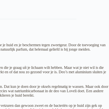
oor je huid en je beschermen tegen zweetgeur. Door de toevoeging van
tuurlijk parfum, dat helemaal geliefd is bij jonge meiden.
die je graag uít je lichaam wilt hebben. Maar wat je niet wil is die
t en of dat nou zo gezond voor je is. Deo’s met aluminium sluiten je
men. Dat kun je doen door je oksels regelmatig te wassen. Maar ook door
recies wat natriumbicarbonaat in de deo van Loveli doet. Een andere
lieren je huid bereikt.
 vetzuren dan gewoon zweet en de bacteriën op je huid zijn gek op