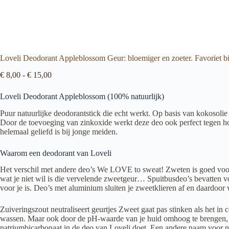
Loveli Deodorant Appleblossom Geur: bloemiger en zoeter. Favoriet b
Prijsklasse:
€
8,00
-
€
15,00
€ 8,00
tot
Loveli Deodorant Appleblossom (100% natuurlijk)
€ 15,00
Puur natuurlijke deodorantstick die echt werkt. Op basis van kokosolie
Door de toevoeging van zinkoxide werkt deze deo ook perfect tegen ho
helemaal geliefd is bij jonge meiden.
Waarom een deodorant van Loveli
Het verschil met andere deo’s We LOVE to sweat! Zweten is goed voor j
wat je niet wil is die vervelende zweetgeur… Spuitbusdeo’s bevatten v
voor je is. Deo’s met aluminium sluiten je zweetklieren af en daardoor 
Zuiveringszout neutraliseert geurtjes Zweet gaat pas stinken als het in
wassen. Maar ook door de pH-waarde van je huid omhoog te brengen, zod
natriumbicarbonaat in de deo van Loveli doet. Een andere naam voor nat