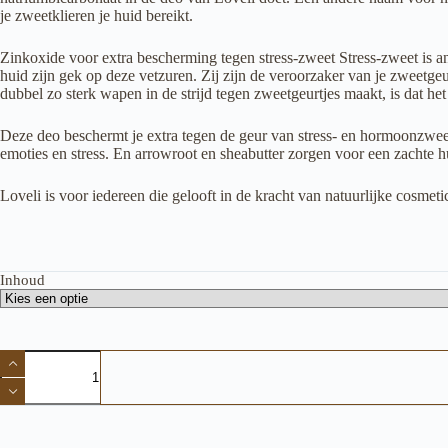
je zweetklieren je huid bereikt.
Zinkoxide voor extra bescherming tegen stress-zweet Stress-zweet is 
huid zijn gek op deze vetzuren. Zij zijn de veroorzaker van je zweetg
dubbel zo sterk wapen in de strijd tegen zweetgeurtjes maakt, is dat he
Deze deo beschermt je extra tegen de geur van stress- en hormoonzwee
emoties en stress. En arrowroot en sheabutter zorgen voor een zachte h
Loveli is voor iedereen die gelooft in de kracht van natuurlijke cosmeti
Inhoud
Loveli
Deodorant
Appleblossom
Geur:
bloemiger
en