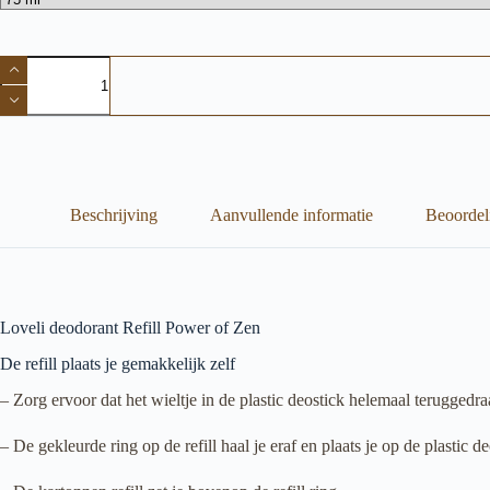
Loveli
deodorant
Refill
Power
of
Zen
aantal
Beschrijving
Aanvullende informatie
Beoordel
Loveli deodorant Refill Power of Zen
De refill plaats je gemakkelijk zelf
– Zorg ervoor dat het wieltje in de plastic deostick helemaal teruggedr
– De gekleurde ring op de refill haal je eraf en plaats je op de plastic 