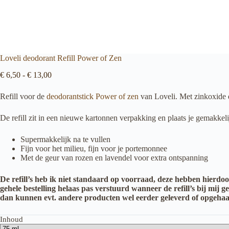
Loveli deodorant Refill Power of Zen
Prijsklasse:
€
6,50
-
€
13,00
€ 6,50
tot
Refill
voor de
deodorantstick Power of zen
van
Loveli
.
Met zinkoxide d
€ 13,00
De refill zit in een nieuwe kartonnen verpakking en plaats je gemakkelijk
Supermakkelijk na te vullen
Fijn voor het milieu, fijn voor je portemonnee
Met de geur van rozen en lavendel voor extra ontspanning
De refill’s heb ik niet standaard op voorraad, deze hebben hierdoo
gehele bestelling helaas pas verstuurd wanneer de refill’s bij mij
dan kunnen evt. andere producten wel eerder geleverd of opgeha
Inhoud