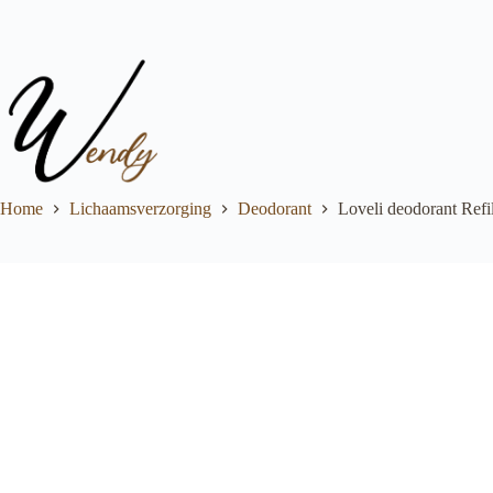
Ga
naar
de
inhoud
Home
Lichaamsverzorging
Deodorant
Loveli deodorant Refi