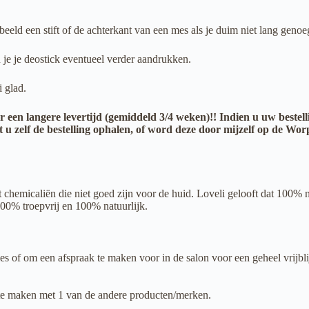
eld een stift of de achterkant van een mes als je duim niet lang genoe
un je je deostick eventueel verder aandrukken.
i glad.
r een langere levertijd (gemiddeld 3/4 weken)!! Indien u uw bestell
omt u zelf de bestelling ophalen, of word deze door mijzelf op de
t chemicaliën die niet goed zijn voor de huid. Loveli gelooft dat 100% 
00% troepvrij en 100% natuurlijk.
es of om een afspraak te maken voor in de salon voor een geheel vrijbl
s te maken met 1 van de andere producten/merken.