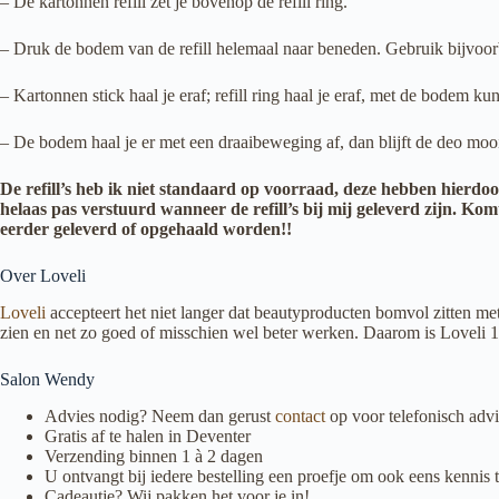
– De kartonnen refill zet je bovenop de refill ring.
– Druk de bodem van de refill helemaal naar beneden. Gebruik bijvoorbe
– Kartonnen stick haal je eraf; refill ring haal je eraf, met de bodem k
– De bodem haal je er met een draaibeweging af, dan blijft de deo moo
De refill’s heb ik niet standaard op voorraad, deze hebben hierdoo
helaas pas verstuurd wanneer de refill’s bij mij geleverd zijn. K
eerder geleverd of opgehaald worden!!
Over Loveli
Loveli
accepteert het niet langer dat beautyproducten bomvol zitten me
zien en net zo goed of misschien wel beter werken. Daarom is Loveli 1
Salon Wendy
Advies nodig? Neem dan gerust
contact
op voor telefonisch advi
Gratis af te halen in Deventer
Verzending binnen 1 à 2 dagen
U ontvangt bij iedere bestelling een proefje om ook eens kenni
Cadeautje? Wij pakken het voor je in!