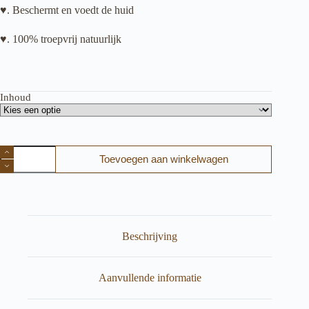
♥. Beschermt en voedt de huid
♥. 100% troepvrij natuurlijk
Inhoud
Loveli
Toevoegen aan winkelwagen
Face
oil
Day
(
100%
natuurlijk)
aantal
Beschrijving
Aanvullende informatie