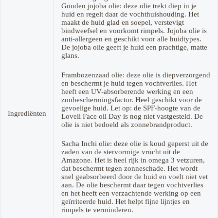
Gouden jojoba olie: deze olie trekt diep in je
huid en regelt daar de vochthuishouding. Het
maakt de huid glad en soepel, verstevigt
bindweefsel en voorkomt rimpels. Jojoba olie is
anti-allergeen en geschikt voor alle huidtypes.
De jojoba olie geeft je huid een prachtige, matte
glans.
Frambozenzaad olie: deze olie is diepverzorgend
en beschermt je huid tegen vochtverlies. Het
heeft een UV-absorberende werking en een
zonbeschermingsfactor. Heel geschikt voor de
gevoelige huid. Let op: de SPF-hoogte van de
Ingrediënten
Loveli Face oil Day is nog niet vastgesteld. De
olie is niet bedoeld als zonnebrandproduct.
Sacha Inchi olie: deze olie is koud geperst uit de
zaden van de stervormige vrucht uit de
Amazone. Het is heel rijk in omega 3 vetzuren,
dat beschermt tegen zonneschade. Het wordt
snel geabsorbeerd door de huid en voelt niet vet
aan. De olie beschermt daar tegen vochtverlies
en het heeft een verzachtende werking op een
geïrriteerde huid. Het helpt fijne lijntjes en
rimpels te verminderen.