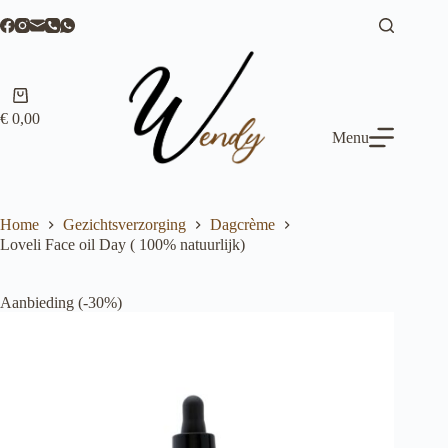
Ga
naar
de
inhoud
Winkelwagen
€
0,00
Menu
Home
Gezichtsverzorging
Dagcrème
Loveli Face oil Day ( 100% natuurlijk)
Aanbieding (-30%)