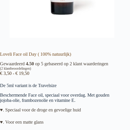
Loveli Face oil Day ( 100% natuurlijk)
Gewaardeerd
4.50
op 5 gebaseerd op
2
klant waarderingen
(
2
klantbeoordelingen)
Prijsklasse:
€
3,50
-
€
19,50
€ 3,50
tot
De 5ml variant is de Travelsize
€ 19,50
Beschermende Face oil, speciaal voor overdag. Met gouden
jojoba-olie, frambozenolie en vitamine E.
♥. Speciaal voor de droge en gevoelige huid
♥. Voor een matte glans