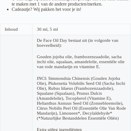
te maken met 1 van de andere producten/merken.
Cadeautje? Wij pakken het voor je in!
Inhoud
30 ml, 5 ml
De Face Oil Day bestaat uit (in volgorde van
hoeveelheid):
Gouden jojoba olie, frambozenzaadolie, sacha
inchi olie, squalaan, amandelolie, essentiële olie
van rode mandarijn en vitamine E.
INCI: Simmondsia Chinensis (Gouden Jojoba
Olie), Plukenetia Volubilis Seed Oil (Sacha Inchi
Olie), Rubus Idaeus (Frambozenzaadolie),
Squalane (Squalaan), Prunus Dulcis
(Amandelolie), Tocopherol (Vitamine E),
Helianthus Annuus Seed Oil (Zonnebloemolie),
Citrus Nobilis Peel Oil (Essentiële Olie Van Rode
Mandarijn), Limoneen*, Decylaldehyde*
(*Natuurlijke Bestanddelen Essentiële Oliën)
Extra uitleg ingrediënten