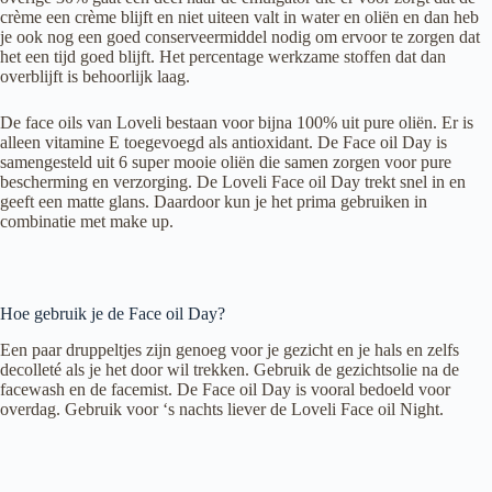
crème een crème blijft en niet uiteen valt in water en oliën en dan heb
je ook nog een goed conserveermiddel nodig om ervoor te zorgen dat
het een tijd goed blijft. Het percentage werkzame stoffen dat dan
overblijft is behoorlijk laag.
De face oils van Loveli bestaan voor bijna 100% uit pure oliën. Er is
alleen vitamine E toegevoegd als antioxidant. De Face oil Day is
samengesteld uit 6 super mooie oliën die samen zorgen voor pure
bescherming en verzorging. De Loveli Face oil Day trekt snel in en
geeft een matte glans. Daardoor kun je het prima gebruiken in
combinatie met make up.
Hoe gebruik je de Face oil Day?
Een paar druppeltjes zijn genoeg voor je gezicht en je hals en zelfs
decolleté als je het door wil trekken. Gebruik de gezichtsolie na de
facewash en de facemist. De Face oil Day is vooral bedoeld voor
overdag. Gebruik voor ‘s nachts liever de Loveli Face oil Night.