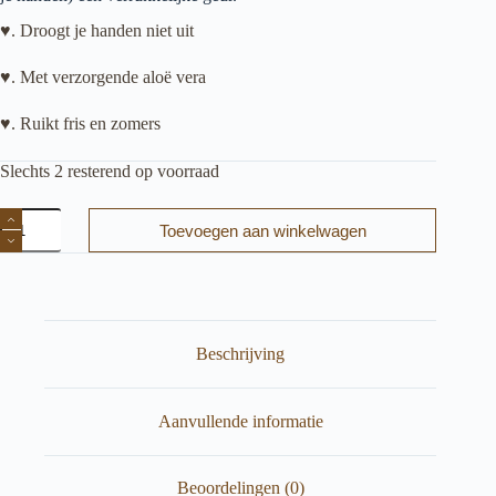
♥. Droogt je handen niet uit
♥. Met verzorgende aloë vera
♥. Ruikt fris en zomers
Slechts 2 resterend op voorraad
Loveli
Toevoegen aan winkelwagen
Hand
wash
Cucumber
&
Aloe
Vera
(100%
Beschrijving
natuurlijk)
aantal
Aanvullende informatie
Beoordelingen (0)