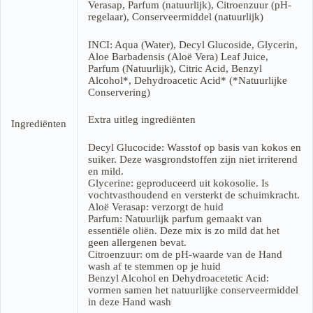
Verasap, Parfum (natuurlijk), Citroenzuur (pH-
regelaar), Conserveermiddel (natuurlijk)
INCI: Aqua (Water), Decyl Glucoside, Glycerin,
Aloe Barbadensis (Aloë Vera) Leaf Juice,
Parfum (Natuurlijk), Citric Acid, Benzyl
Alcohol*, Dehydroacetic Acid* (*Natuurlijke
Conservering)
Extra uitleg ingrediënten
Ingrediënten
Decyl Glucocide: Wasstof op basis van kokos en
suiker. Deze wasgrondstoffen zijn niet irriterend
en mild.
Glycerine: geproduceerd uit kokosolie. Is
vochtvasthoudend en versterkt de schuimkracht.
Aloë Verasap: verzorgt de huid
Parfum: Natuurlijk parfum gemaakt van
essentiële oliën. Deze mix is zo mild dat het
geen allergenen bevat.
Citroenzuur: om de pH-waarde van de Hand
wash af te stemmen op je huid
Benzyl Alcohol en Dehydroacetetic Acid:
vormen samen het natuurlijke conserveermiddel
in deze Hand wash