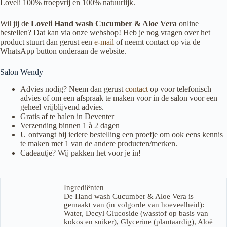
Loveli 100% troepvrij en 100% natuurlijk.
Wil jij d
e Loveli Hand wash Cucumber & Aloe Vera
online
bestellen? Dat kan via onze webshop! Heb je nog vragen over het
product stuurt dan gerust een
e-mail
of neemt contact op via de
WhatsApp button onderaan de website.
Salon Wendy
Advies nodig? Neem dan gerust
contact
op voor telefonisch
advies of om een afspraak te maken voor in de salon voor een
geheel vrijblijvend advies.
Gratis af te halen in Deventer
Verzending binnen 1 à 2 dagen
U ontvangt bij iedere bestelling een proefje om ook eens kennis
te maken met 1 van de andere producten/merken.
Cadeautje? Wij pakken het voor je in!
Ingrediënten
De Hand wash Cucumber & Aloe Vera is
gemaakt van (in volgorde van hoeveelheid):
Water, Decyl Glucoside (wasstof op basis van
kokos en suiker), Glycerine (plantaardig), Aloë