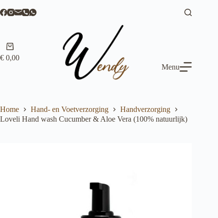
Ga
naar
de
inhoud
Winkelwagen
€
0,00
Menu
Home
Hand- en Voetverzorging
Handverzorging
Loveli Hand wash Cucumber & Aloe Vera (100% natuurlijk)