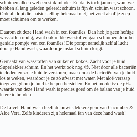
schuimen alleen wel een stuk minder. En dat is toch jammer, want we
hebben al lang geleden geleerd: schuim is fijn én schuim wast schoon.
Ook al klopt die laatste stelling helemaal niet, het voelt alsof je zeep
moet schuimen om te werken.
Daarom zit deze Hand wash in een foamfles. Dan heb je geen heftige
wasstoffen nodig, want ook milde wasstoffen gaan schuimen door het
geniale pompje van een foamfles! Die pompt namelijk zelf al lucht
door je Hand wash, waardoor je instant schuim krijgt.
Gemaakt van wasstoffen van suiker en kokos. Zacht voor je huid.
Superlekker schuim. En het werkt ook nog 😊. Niet door alle bacteriën
te doden en zo je huid te verstoren, maar door de bacteriën van je huid
los te weken, waardoor je ze zó afwast met water. Met aloë-verasap
toegevoegd om je huid te helpen herstellen. En het mooie is: de pH-
waarde van deze Hand wash is precies goed om de balans van je huid
in ere te houden.
De Loveli Hand wash heeft de onwijs lekkere geur van Cucumber &
Aloe Vera. Zelfs kinderen zijn helemaal fan van deze hand wash!