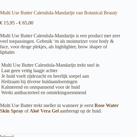
Multi Use Butter Calendula-Mandarijn van Botanical Beauty
Prijsklasse:
€
15,95
-
€
65,00
€ 15,95
tot
Multi Use Butter Calendula-Mandarijn is een product met zeer
€ 65,00
veel toepassingen. Gebruik ‘m als moisturizer voor body &
face, voor droge plekjes, als highlighter, brow shaper of
lipbalm
Multi Use Butter Calendula-Mandarijn trekt snel in
Laat geen vettig laagje achter
Je huid voelt zijdezacht en heerlijk soepel aan
Heilzaam bij diverse huidaandoeningen
Kalmerend en ontspannend voor de huid
Werkt antibacterieel en ontstekingsremmend
Multi Use Butter trekt sneller in wanneer je eerst
Rose Water
Skin Spray
of
Aloë Vera Gel
aanbrengt op de huid.
Inhoud