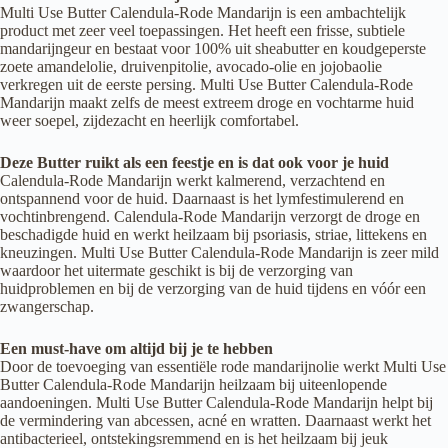
Multi Use Butter Calendula-Rode Mandarijn is een ambachtelijk
product met zeer veel toepassingen. Het heeft een frisse, subtiele
mandarijngeur en bestaat voor 100% uit sheabutter en koudgeperste
zoete amandelolie, druivenpitolie, avocado-olie en jojobaolie
verkregen uit de eerste persing. Multi Use Butter Calendula-Rode
Mandarijn maakt zelfs de meest extreem droge en vochtarme huid
weer soepel, zijdezacht en heerlijk comfortabel.
Deze Butter ruikt als een feestje en is dat ook voor je huid
Calendula-Rode Mandarijn werkt kalmerend, verzachtend en
ontspannend voor de huid. Daarnaast is het lymfestimulerend en
vochtinbrengend. Calendula-Rode Mandarijn verzorgt de droge en
beschadigde huid en werkt heilzaam bij psoriasis, striae, littekens en
kneuzingen. Multi Use Butter Calendula-Rode Mandarijn is zeer mild
waardoor het uitermate geschikt is bij de verzorging van
huidproblemen en bij de verzorging van de huid tijdens en vóór een
zwangerschap.
Een must-have om altijd bij je te hebben
Door de toevoeging van essentiële rode mandarijnolie werkt Multi Use
Butter Calendula-Rode Mandarijn heilzaam bij uiteenlopende
aandoeningen. Multi Use Butter Calendula-Rode Mandarijn helpt bij
de vermindering van abcessen, acné en wratten. Daarnaast werkt het
antibacterieel, ontstekingsremmend en is het heilzaam bij jeuk