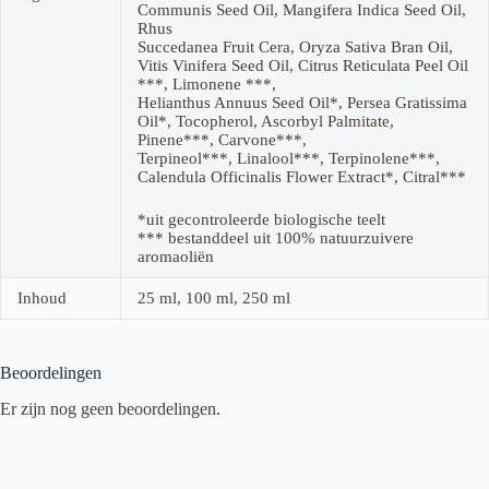
Communis Seed Oil, Mangifera Indica Seed Oil,
Rhus
Succedanea Fruit Cera, Oryza Sativa Bran Oil,
Vitis Vinifera Seed Oil, Citrus Reticulata Peel Oil
***, Limonene ***,
Helianthus Annuus Seed Oil*, Persea Gratissima
Oil*, Tocopherol, Ascorbyl Palmitate,
Pinene***, Carvone***,
Terpineol***, Linalool***, Terpinolene***,
Calendula Officinalis Flower Extract*, Citral***
*uit gecontroleerde biologische teelt
*** bestanddeel uit 100% natuurzuivere
aromaoliën
Inhoud
25 ml, 100 ml, 250 ml
Beoordelingen
Er zijn nog geen beoordelingen.