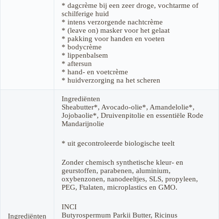
* dagcrème bij een zeer droge, vochtarme of
schilferige huid
* intens verzorgende nachtcrème
* (leave on) masker voor het gelaat
* pakking voor handen en voeten
* bodycrème
* lippenbalsem
* aftersun
* hand- en voetcrème
* huidverzorging na het scheren
Ingrediënten
Sheabutter*, Avocado-olie*, Amandelolie*,
Jojobaolie*, Druivenpitolie en essentiële Rode
Mandarijnolie
* uit gecontroleerde biologische teelt
Zonder chemisch synthetische kleur- en
geurstoffen, parabenen, aluminium,
oxybenzonen, nanodeeltjes, SLS, propyleen,
PEG, Ftalaten, microplastics en GMO.
INCI
Butyrospermum Parkii Butter, Ricinus
Ingrediënten