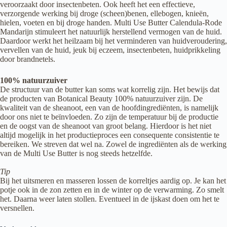
veroorzaakt door insectenbeten. Ook heeft het een effectieve,
verzorgende werking bij droge (scheen)benen, ellebogen, knieën,
hielen, voeten en bij droge handen. Multi Use Butter Calendula-Rode
Mandarijn stimuleert het natuurlijk herstellend vermogen van de huid.
Daardoor werkt het heilzaam bij het verminderen van huidveroudering,
vervellen van de huid, jeuk bij eczeem, insectenbeten, huidprikkeling
door brandnetels.
100% natuurzuiver
De structuur van de butter kan soms wat korrelig zijn. Het bewijs dat
de producten van Botanical Beauty 100% natuurzuiver zijn. De
kwaliteit van de sheanoot, een van de hoofdingrediënten, is namelijk
door ons niet te beïnvloeden. Zo zijn de temperatuur bij de productie
en de oogst van de sheanoot van groot belang. Hierdoor is het niet
altijd mogelijk in het productieproces een consequente consistentie te
bereiken. We streven dat wel na. Zowel de ingrediënten als de werking
van de Multi Use Butter is nog steeds hetzelfde.
Tip
Bij het uitsmeren en masseren lossen de korreltjes aardig op. Je kan het
potje ook in de zon zetten en in de winter op de verwarming. Zo smelt
het. Daarna weer laten stollen. Eventueel in de ijskast doen om het te
versnellen.