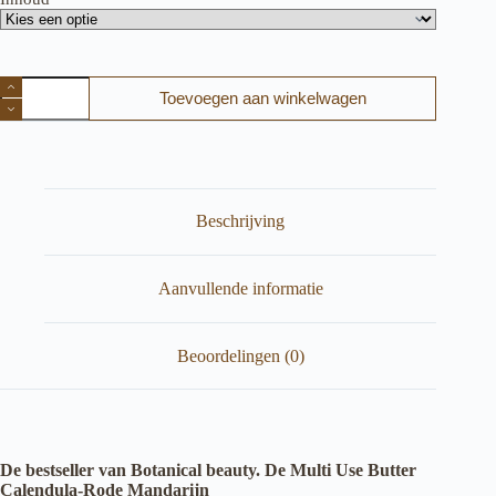
Multi
Toevoegen aan winkelwagen
Use
Butter
Calendula-
Mandarijn
van
Botanical
Beauty
Beschrijving
aantal
Aanvullende informatie
Beoordelingen (0)
De bestseller van Botanical beauty. De Multi Use Butter
Calendula-Rode Mandarijn