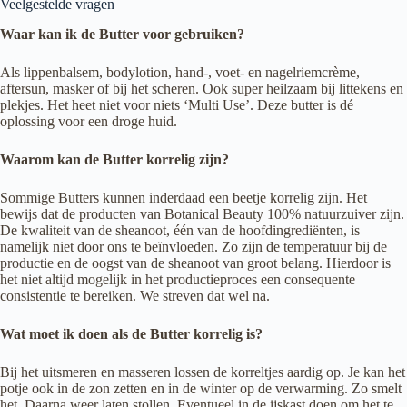
Veelgestelde vragen
Waar kan ik de Butter voor gebruiken?
Als lippenbalsem, bodylotion, hand-, voet- en nagelriemcrème,
aftersun, masker of bij het scheren. Ook super heilzaam bij littekens en
plekjes. Het heet niet voor niets ‘Multi Use’. Deze butter is dé
oplossing voor een droge huid.
Waarom kan de Butter korrelig zijn?
Sommige Butters kunnen inderdaad een beetje korrelig zijn. Het
bewijs dat de producten van Botanical Beauty 100% natuurzuiver zijn.
De kwaliteit van de sheanoot, één van de hoofdingrediënten, is
namelijk niet door ons te beïnvloeden. Zo zijn de temperatuur bij de
productie en de oogst van de sheanoot van groot belang. Hierdoor is
het niet altijd mogelijk in het productieproces een consequente
consistentie te bereiken. We streven dat wel na.
Wat moet ik doen als de Butter korrelig is?
Bij het uitsmeren en masseren lossen de korreltjes aardig op. Je kan het
potje ook in de zon zetten en in de winter op de verwarming. Zo smelt
het. Daarna weer laten stollen. Eventueel in de ijskast doen om het te