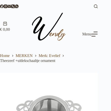
Ga
naar
de
inhoud
Winkelwagen
€
0,00
Menu
Home
MERKEN
Merk: Evelief
Theezeef +uitlekschaaltje ornament