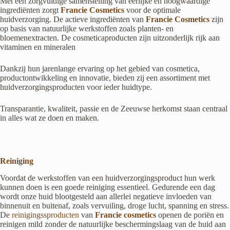
Met een zorgvuldige samenstelling van eerlijke en hoogwaardige
ingrediënten zorgt
Francie Cosmetics
voor de optimale
huidverzorging. De actieve ingrediënten van
Francie Cosmetics
zijn
op basis van natuurlijke werkstoffen zoals planten- en
bloemenextracten. De cosmeticaproducten zijn uitzonderlijk rijk aan
vitaminen en mineralen
Dankzij hun jarenlange ervaring op het gebied van cosmetica,
productontwikkeling en innovatie, bieden zij een assortiment met
huidverzorgingsproducten voor ieder huidtype.
Transparantie, kwaliteit, passie en de Zeeuwse herkomst staan centraal
in alles wat ze doen en maken.
Reiniging
Voordat de werkstoffen van een huidverzorgingsproduct hun werk
kunnen doen is een goede reiniging essentieel. Gedurende een dag
wordt onze huid blootgesteld aan allerlei negatieve invloeden van
binnenuit en buitenaf, zoals vervuiling, droge lucht, spanning en stress.
De
reinigingssproducten
van
Francie cosmetics
openen de poriën en
reinigen mild zonder de natuurlijke beschermingslaag van de huid aan