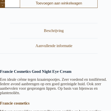
Toevoegen aan winkelwagen
Cosmetics
oogcrème
Good
Night
Eye
Cream
(DOEL
Beschrijving
Verstevigen
en
voeden
Aanvullende informatie
van
de
huid
rond
de
ogen).
Francie Cosmetics Good Night Eye Cream
aantal
Een ideale crème tegen kraaienpootjes. Zeer voedend en tonifiërend.
Iedere avond aanbrengen op een goed gereinigde huid. Ook zeer
aanbevolen voor gesprongen lippen. Op basis van bijenwas en
plantenoliën.
Francie cosmetics