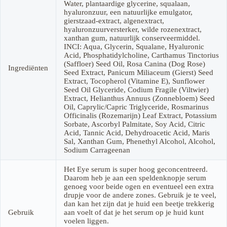
Water, plantaardige glycerine, squalaan,
hyaluronzuur, een natuurlijke emulgator,
gierstzaad-extract, algenextract,
hyaluronzuurversterker, wilde rozenextract,
xanthan gum, natuurlijk conserveermiddel.
INCI: Aqua, Glycerin, Squalane, Hyaluronic
Acid, Phosphatidylcholine, Carthamus Tinctorius
(Saffloer) Seed Oil, Rosa Canina (Dog Rose)
Ingrediënten
Seed Extract, Panicum Miliaceum (Gierst) Seed
Extract, Tocopherol (Vitamine E), Sunflower
Seed Oil Glyceride, Codium Fragile (Viltwier)
Extract, Helianthus Annuus (Zonnebloem) Seed
Oil, Caprylic/Capric Triglyceride, Rosmarinus
Officinalis (Rozemarijn) Leaf Extract, Potassium
Sorbate, Ascorbyl Palmitate, Soy Acid, Citric
Acid, Tannic Acid, Dehydroacetic Acid, Maris
Sal, Xanthan Gum, Phenethyl Alcohol, Alcohol,
Sodium Carrageenan
Het Eye serum is super hoog geconcentreerd.
Daarom heb je aan een speldenknopje serum
genoeg voor beide ogen en eventueel een extra
drupje voor de andere zones. Gebruik je te veel,
dan kan het zijn dat je huid een beetje trekkerig
Gebruik
aan voelt of dat je het serum op je huid kunt
voelen liggen.