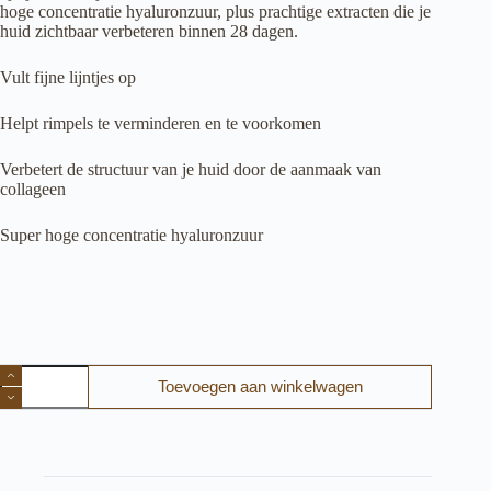
hoge concentratie hyaluronzuur, plus prachtige extracten die je
huid zichtbaar verbeteren binnen 28 dagen.
Vult fijne lijntjes op
Helpt rimpels te verminderen en te voorkomen
Verbetert de structuur van je huid door de aanmaak van
collageen
Super hoge concentratie hyaluronzuur
Loveli
Toevoegen aan winkelwagen
Eye
serum(100%
natuurlijk)
aantal