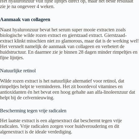
Het hyaluronzuur vult fijne lijntjes direct op, maar het beste resultaat
zie je na ongeveer 4 weken.
Aanmaak van collageen
Naast hyaluronzuur bevat het serum super mooie extracten zoals
biologische wilde rozen extract en gierstzaad extract. Gierstzaad-
extract klinkt misschien niet zo glamorous, maar dat is de werking wel!
Het versnelt namelijk de aanmaak van collageen en verbetert de
huidstructuur. En daarmee zie je binnen 28 dagen minder rimpeltjes en
fijne lijntjes.
Natuurlijke retinol
Wilde rozen extract is het natuurlijke alternatief voor retinol, dat
rimpeltjes helpt te verminderen. Het zit boordevol vitamines en
antioxidanten én het bevat een hoog gehalte aan alfa-linoleenzuur dat
helpt bij de celvernieuwing.
Bescherming tegen vrije radicalen
Het laatste extract is een algenextract dat beschermt tegen vrije
radicalen. Vrije radicalen zorgen voor huidveroudering en dit
algenextract is de ideale verdediging.