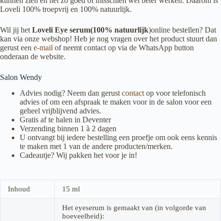
kunnen zien en net zo goed of misschien wel beter werken. Daarom is
Loveli 100% troepvrij en 100% natuurlijk.
Wil jij het
Loveli Eye serum(100% natuurlijk
)online bestellen? Dat
kan via onze webshop! Heb je nog vragen over het product stuurt dan
gerust een
e-mail
of neemt contact op via de WhatsApp button
onderaan de website.
Salon Wendy
Advies nodig? Neem dan gerust
contact
op voor telefonisch
advies of om een afspraak te maken voor in de salon voor een
geheel vrijblijvend advies.
Gratis af te halen in Deventer
Verzending binnen 1 à 2 dagen
U ontvangt bij iedere bestelling een proefje om ook eens kennis
te maken met 1 van de andere producten/merken.
Cadeautje? Wij pakken het voor je in!
Inhoud
15 ml
Het eyeserum is gemaakt van (in volgorde van
hoeveelheid):