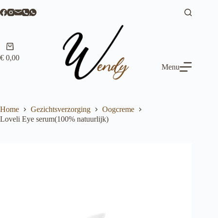
Ga
naar
de
inhoud
Winkelwagen
€
0,00
Menu
Home
Gezichtsverzorging
Oogcreme
Loveli Eye serum(100% natuurlijk)