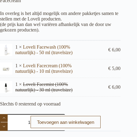
Facecream
In overleg is het altijd mogelijk om andere pakketjes samen te
stellen met de Loveli producten.
(de prijs kan dan wel variëren afhankelijk van de door uw
gekozen producten).
1 ×
Loveli Facewash (100%
€
6,00
natuurlijk) - 50 ml (travelsize)
1 ×
Loveli Facecream (100%
€
5,00
natuurlijk) - 10 ml (travelsize)
1 ×
Loveli Facemist (100%
€
6,00
natuurlijk) - 30 ml (travelsize)
Slechts 0 resterend op voorraad
Cadeausetje
Loveli
Toevoegen aan winkelwagen
3
aantal