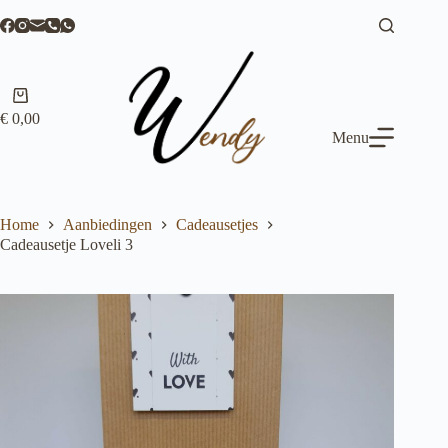
Ga
naar
de
inhoud
Winkelwagen
€
0,00
Menu
Home
Aanbiedingen
Cadeausetjes
Cadeausetje Loveli 3