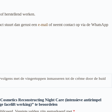
of herstellend werken.
ct stuurt dan gerust een
e-mail
of neemt contact op via de WhatsApp
ervolgens met de vingertoppen inmasseren tot de crème door de huid
Cosmetics Reconstructing Night Care (intensieve antirimpel
e facelift werking)” te beoordelen
bliceerd.
Vereiste velden zijn gemarkeerd met
*