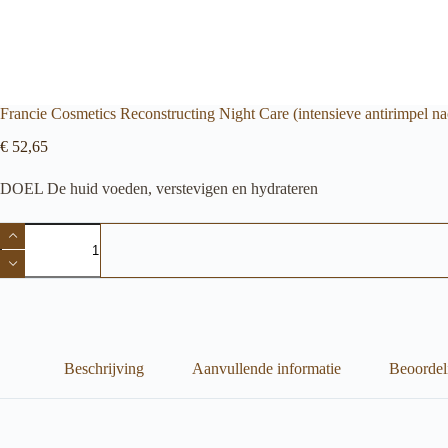
Francie Cosmetics Reconstructing Night Care (intensieve antirimpel na
€
52,65
DOEL De huid voeden, verstevigen en hydrateren
Francie
Cosmetics
Reconstructing
Night
Care
(intensieve
antirimpel
nachtcrème
met
Beschrijving
Aanvullende informatie
Beoordel
een
krachtige
facelift
werking)