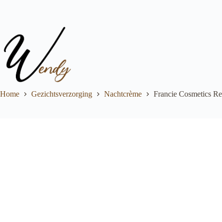
Ga
naar
de
inhoud
Home
Gezichtsverzorging
Nachtcrème
Francie Cosmetics Rec