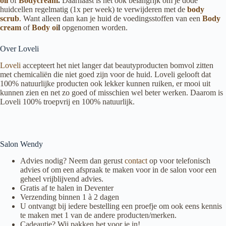
oil
of
Bodycream
.
Daarnaast is het ook belangrijk om je dode
huidcellen regelmatig (1x per week) te verwijderen met de
body
scrub
.
Want alleen dan kan je huid de voedingsstoffen van een
Body
cream
of
Body oi
l
opgenomen worden.
Over Loveli
Loveli
accepteert het niet langer dat beautyproducten bomvol zitten
met chemicaliën die niet goed zijn voor de huid. Loveli gelooft dat
100% natuurlijke producten ook lekker kunnen ruiken, er mooi uit
kunnen zien en net zo goed of misschien wel beter werken. Daarom is
Loveli 100% troepvrij en 100% natuurlijk.
Salon Wendy
Advies nodig? Neem dan gerust
contact
op voor telefonisch
advies of om een afspraak te maken voor in de salon voor een
geheel vrijblijvend advies.
Gratis af te halen in Deventer
Verzending binnen 1 à 2 dagen
U ontvangt bij iedere bestelling een proefje om ook eens kennis
te maken met 1 van de andere producten/merken.
Cadeautje? Wij pakken het voor je in!