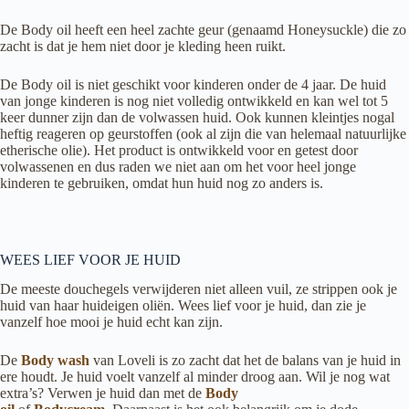
De Body oil heeft een heel zachte geur (genaamd Honeysuckle) die zo
zacht is dat je hem niet door je kleding heen ruikt.
De Body oil is niet geschikt voor kinderen onder de 4 jaar. De huid
van jonge kinderen is nog niet volledig ontwikkeld en kan wel tot 5
keer dunner zijn dan de volwassen huid. Ook kunnen kleintjes nogal
heftig reageren op geurstoffen (ook al zijn die van helemaal natuurlijke
etherische olie). Het product is ontwikkeld voor en getest door
volwassenen en dus raden we niet aan om het voor heel jonge
kinderen te gebruiken, omdat hun huid nog zo anders is.
WEES LIEF VOOR JE HUID
De meeste douchegels verwijderen niet alleen vuil, ze strippen ook je
huid van haar huideigen oliën. Wees lief voor je huid, dan zie je
vanzelf hoe mooi je huid echt kan zijn.
De
Body wash
van Loveli is zo zacht dat het de balans van je huid in
ere houdt. Je huid voelt vanzelf al minder droog aan. Wil je nog wat
extra’s? Verwen je huid dan met de
Body