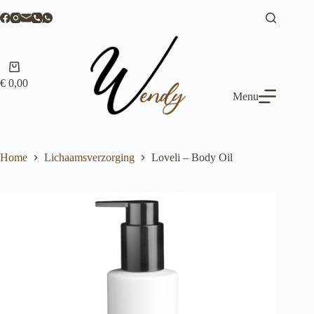
Ga
naar
de
inhoud
Winkelwagen
€
0,00
Menu
Home
Lichaamsverzorging
Loveli – Body Oil